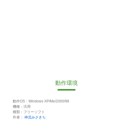
動作環境
動作OS：Windows XP/Me/2000/98
機種：汎用
種類：フリーソフト
作者：
神流みさきち