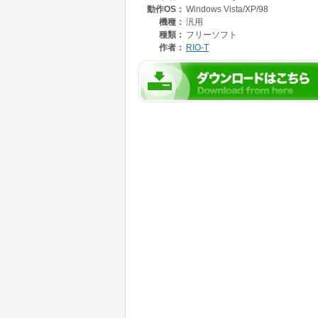
動作OS：
Windows Vista/XP/98
ところが、私にはその文章を開くことができま
その文章を作成したワープロソフトが、今では
機種：
汎用
種類：
フリーソフト
日記というものは、長く続けることに価値があ
作者：
RIO-T
10年後に読み返せないようではダメなのです。
だからこのソフトを作りました。