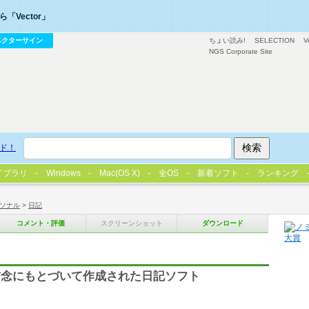
「Vector」
ベクターサイン
ちょい読み!
SELECTION
V
NGS Corporate Site
ド！
イブラリ
Windows
Mac(OS X)
全OS
新着ソフト
ランキング
ソナル
>
日記
コメント・評価
スクリーンショット
ダウンロード
信念にもとづいて作成された日記ソフト