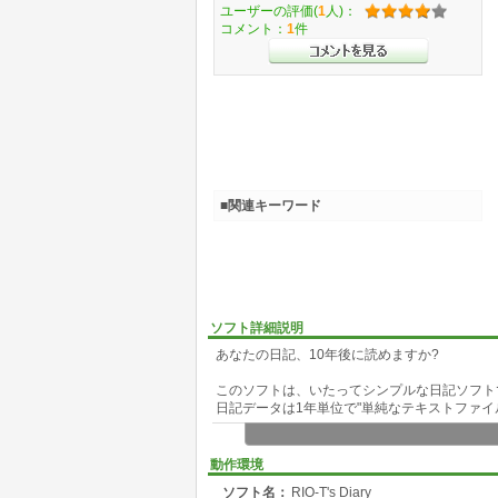
ユーザーの評価(
1
人)：
コメント：
1
件
■関連キーワード
ソフト詳細説明
あなたの日記、10年後に読めますか?
このソフトは、いたってシンプルな日記ソフト
日記データは1年単位で"単純なテキストファイ
多機能かつフリーの日記ソフトが数多く出回っ
その理由は、最初の問い掛けにありました。
動作環境
ソフト名：
RIO-T's Diary
私の手元に、10年程前に書いた文章のバック