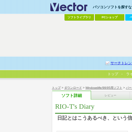
パソコンソフトを探すなら
ソフトライブラリ
PCショップ
サーチトレン
トップ
ラ
トップ
>
ダウンロード
>
WindowsMe/98/95用ソフト
>
パー
ソフト詳細
レビュー
RIO-T's Diary
日記とはこうあるべき、という