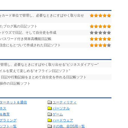
をカード単位で管理し、必要なときにすばやく取り出せ
たブログ風の日記ソフト
ンドウズで日記、そして自分史を作成
! パスワード付き簡単高機能日記帳
信念にもとづいて作成された日記ソフト
で管理し、必要なときにすばやく取り出せる“ビジネスダイアリー”
スタイルを変えて楽しめる“オフライン日記ソフト”
- 日記や行動記録をまとめて自分史を作れる日記帳ソフト
単操作の日記帳ソフト
ターネット＆通信
ユーティリティ
ネス
パーソナル
＆教育
ゲーム
グラミング
ハードウェア
ソフト一覧
その他、全OS用一覧