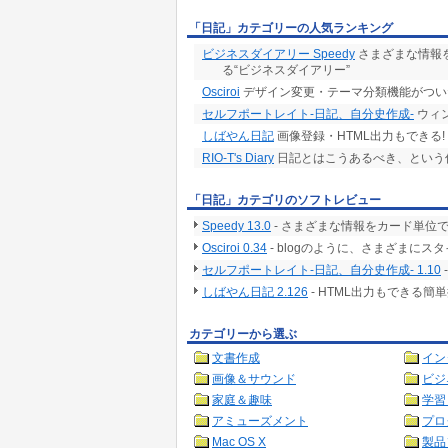
「日記」カテゴリーの人気ランキング
ビジネスダイアリー Speedy
さまざまな情報
る“ビジネスダイアリー”
Osciroi
デザイン変更・テーマ分類機能がつい
セルフポートレイト-日記、自分史作成-
ウィ
しばやん日記
画像登録・HTML出力もできる
RIO-T's Diary
日記とはこうあるべき、という
「日記」カテゴリのソフトレビュー
Speedy 13.0
- さまざまな情報をカード単位
Osciroi 0.34
- blogのように、さまざまに
セルフポートレイト-日記、自分史作成- 1.10
しばやん日記 2.126
- HTML出力もできる簡
カテゴリーから選ぶ
文書作成
イン
画像＆サウンド
ビジ
家庭＆趣味
学習
アミューズメント
プロ
Mac OS X
製品