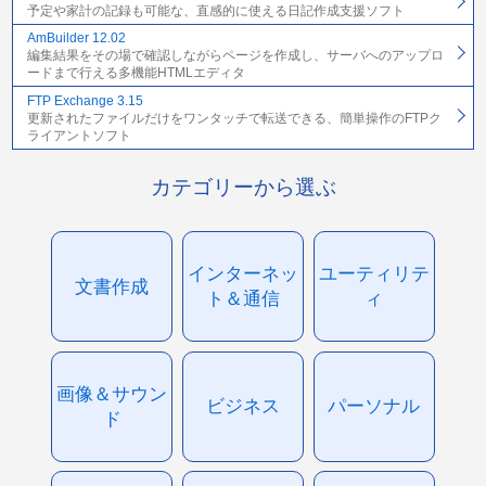
予定や家計の記録も可能な、直感的に使える日記作成支援ソフト
AmBuilder 12.02
編集結果をその場で確認しながらページを作成し、サーバへのアップロ
ードまで行える多機能HTMLエディタ
FTP Exchange 3.15
更新されたファイルだけをワンタッチで転送できる、簡単操作のFTPク
ライアントソフト
カテゴリーから選ぶ
インターネッ
ユーティリテ
文書作成
ト＆通信
ィ
画像＆サウン
ビジネス
パーソナル
ド