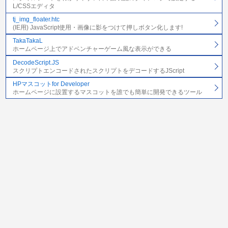
L/CSSエディタ
tj_img_floater.htc
(IE用) JavaScript使用・画像に影をつけて押しボタン化します!
TakaTakaL
ホームページ上でアドベンチャーゲーム風な表示ができる
DecodeScript.JS
スクリプトエンコードされたスクリプトをデコードするJScript
HPマスコットfor Developer
ホームページに設置するマスコットを誰でも簡単に開発できるツール