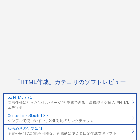
「HTML作成」カテゴリのソフトレビュー
ez-HTML 7.71
文法仕様に則った“正しいページ”を作成できる、高機能タグ挿入型HTML
エディタ
Xenu's Link Sleuth 1.3.8
シンプルで使いやすい、SSL対応のリンクチェッカ
ゆらめきのひび 1.71
予定や家計の記録も可能な、直感的に使える日記作成支援ソフト