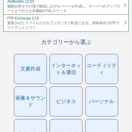
AmBuilder 12.02
編集結果をその場で確認しながらページを作成し、サーバへのアップロ
ードまで行える多機能HTMLエディタ
FTP Exchange 3.15
更新されたファイルだけをワンタッチで転送できる、簡単操作のFTPク
ライアントソフト
カテゴリーから選ぶ
インターネッ
ユーティリテ
文書作成
ト＆通信
ィ
画像＆サウン
ビジネス
パーソナル
ド