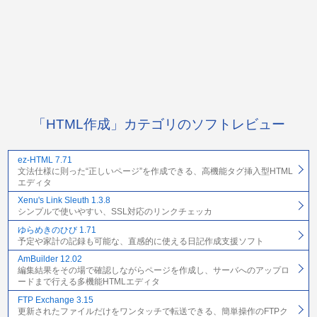
「HTML作成」カテゴリのソフトレビュー
ez-HTML 7.71
文法仕様に則った“正しいページ”を作成できる、高機能タグ挿入型HTML
エディタ
Xenu's Link Sleuth 1.3.8
シンプルで使いやすい、SSL対応のリンクチェッカ
ゆらめきのひび 1.71
予定や家計の記録も可能な、直感的に使える日記作成支援ソフト
AmBuilder 12.02
編集結果をその場で確認しながらページを作成し、サーバへのアップロ
ードまで行える多機能HTMLエディタ
FTP Exchange 3.15
更新されたファイルだけをワンタッチで転送できる、簡単操作のFTPク