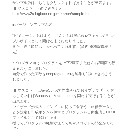
サンプル版はこちらをクリックすれば見ることが出来ます。
HPマスコット・めぐみちゃん
http://www2s.biglobe.ne.jp/~manon/sample.htm
■バージョンアップ内容
*ビギナー向けおはよう、こんにちは等のwavファイルがサン
プルボイスとして聞けるようになりました。
また、終了時にもしゃべってくれます。(音声:彩橋瑠璃穂さ
ん)
*プログラマ向けプログラムを上下2画面または左右2画面で行
えるようにしました。
自分で作った関数をaddprogram.txtを編集し追加できるように
しました。
HPマスコットはJavaScriptで作成されておりブラウザーが対
応していればWindows、Mac、Linuxを問わず実行することが
出来ます。
ウイザード形式のウインドウに従って会話や、画像データな
どを設定し作成ボタンを押すとプログラムを自動生成しHTML
ファイルとして起動します。
従ってプログラムの経験が無くてもマスコットの開発が可能
です。