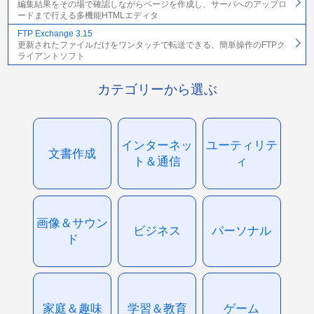
編集結果をその場で確認しながらページを作成し、サーバへのアップロ
ードまで行える多機能HTMLエディタ
FTP Exchange 3.15
更新されたファイルだけをワンタッチで転送できる、簡単操作のFTPク
ライアントソフト
カテゴリーから選ぶ
インターネッ
ユーティリテ
文書作成
ト＆通信
ィ
画像＆サウン
ビジネス
パーソナル
ド
家庭＆趣味
学習＆教育
ゲーム