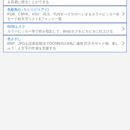
を容易に得ることができる
色取鳥i(いろとりどりアイ)
RGB、CMYK、HSV、HLS、YUVすべてサポートするカラーピッカー&i
モード絵文字リスト&フォント一覧
RGBエステ
カラーピッカー等で色を指定して，Bodyタグをピカピカに仕上げる
色さがし
BMP、JPGを誤差拡散法でDOS時代の8色に減色 巨大モザイク画、刺し
ゅう、人文字の作成を支援する