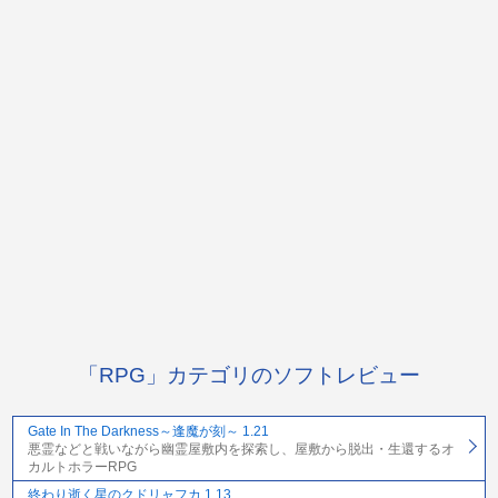
「RPG」カテゴリのソフトレビュー
Gate In The Darkness～逢魔が刻～ 1.21
悪霊などと戦いながら幽霊屋敷内を探索し、屋敷から脱出・生還するオ
カルトホラーRPG
終わり逝く星のクドリャフカ 1.13