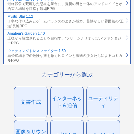
最終戦争で荒廃した惑星を舞台に、隻腕の男と一体のアンドロイドとが
約束の場所を目指す短編RPG
Mystic Star 1.12
丁寧な作り込みとゲームバランスのよさが魅力。昔懐かしい雰囲気の“王
道”長編RPG
Amateur's Garden 1.40
王様から解放されることを目指す、“フリーシナリオっぽい”ファンタジ
ーRPG
ウェディングドレスファイター 1.50
結婚式場までの危険な旅を急ぐヒロインと護衛の少女たちによるコミカ
ルRPG
カテゴリーから選ぶ
インターネッ
ユーティリテ
文書作成
ト＆通信
ィ
画像＆サウン