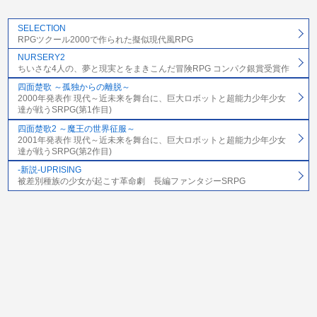
SELECTION
RPGツクール2000で作られた擬似現代風RPG
NURSERY2
ちいさな4人の、夢と現実とをまきこんだ冒険RPG コンパク銀賞受賞作
四面楚歌 ～孤独からの離脱～
2000年発表作 現代～近未来を舞台に、巨大ロボットと超能力少年少女
達が戦うSRPG(第1作目)
四面楚歌2 ～魔王の世界征服～
2001年発表作 現代～近未来を舞台に、巨大ロボットと超能力少年少女
達が戦うSRPG(第2作目)
-新説-UPRISING
被差別種族の少女が起こす革命劇 長編ファンタジーSRPG