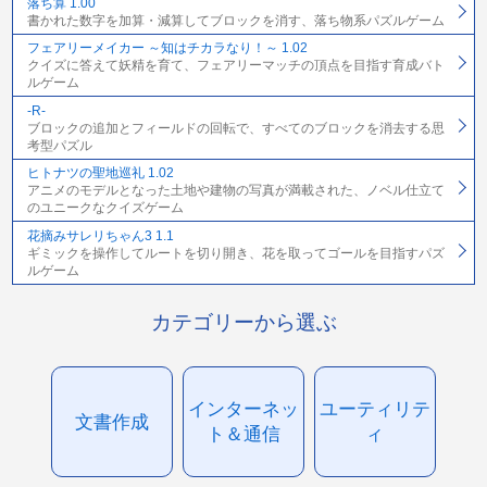
落ち算 1.00
書かれた数字を加算・減算してブロックを消す、落ち物系パズルゲーム
フェアリーメイカー ～知はチカラなり！～ 1.02
クイズに答えて妖精を育て、フェアリーマッチの頂点を目指す育成バト
ルゲーム
-R-
ブロックの追加とフィールドの回転で、すべてのブロックを消去する思
考型パズル
ヒトナツの聖地巡礼 1.02
アニメのモデルとなった土地や建物の写真が満載された、ノベル仕立て
のユニークなクイズゲーム
花摘みサレリちゃん3 1.1
ギミックを操作してルートを切り開き、花を取ってゴールを目指すパズ
ルゲーム
カテゴリーから選ぶ
インターネッ
ユーティリテ
文書作成
ト＆通信
ィ