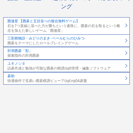
ング
囲連星 【囲碁と五目並べの複合無料ゲーム】
石を7つ直線に並べた方が勝ちという連珠に、囲碁の石を取るという概
念を加えた新しいゲーム「囲連星」
三彩棋物語・みどりのまき -ベールむらのひみつ-
囲碁をテーマにしたロールプレイングゲーム
対局囲碁「彩」
探索指向の対局囲碁
ユキノシタ
詰碁作成と勉強が可能な囲碁の棋譜(sgf)管理・編集ソフトウェア
碁助
快適操作で見易い囲碁棋譜ビューア(sgf,ngf)&碁盤