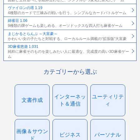
ヴァイロンの塔 1.19
4種類のカードで三竦みの戦いを行う、シンプルなカードバトルゲーム
綿雀荘 1.06
9種類の牌ゲームも楽しめる、オーソドックスな四人打ち麻雀ゲーム
まじかるとらんぷ ～大富豪～
かわいい女の子たちと対戦する、ローカルルール満載の“拡張版”大富豪
3D麻雀悠遊 1.031
純粋に麻雀そのものを楽しみたい人に最適な、完成度の高い3D麻雀ゲー
ム
カテゴリーから選ぶ
インターネッ
ユーティリテ
文書作成
ト＆通信
ィ
画像＆サウン
ビジネス
パーソナル
ド