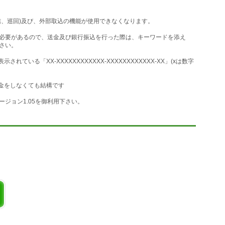
を使って、一手ごとに盤面データを送受信することにより、ゲームが進行
信、巡回)及び、外部取込の機能が使用できなくなります。
べます。
オフラインで熟考・再考できるので上達が早くなります。
必要があるので、送金及び銀行振込を行った際は、キーワードを添え
さい。
信対戦とはいえゲームぐらいは、時間を気にせずに、自分のペースでゆ
ている「XX-XXXXXXXXXXXX-XXXXXXXXXXXX-XX」(xは数字
金をしなくても結構です
ージョン1.05を御利用下さい。