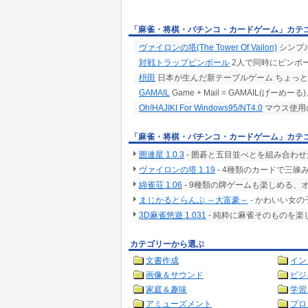
「麻雀・将棋・パチンコ・カードゲーム」カテ
ヴァイロンの塔(The Tower Of Vailon)
シンプ
対戦トラップピンボール
2人で同時にピンボ
枡田
日本が生んだ新テーブルゲーム ちょっ
GAMAIL
Game + Mail = GAMAIL(げ
Oh!HAJIKI For Windows95/NT4.0
マウス使用の
「麻雀・将棋・パチンコ・カードゲーム」カテ
囲連星 1.0.3
- 囲碁と五目並べとを組み合わ
ヴァイロンの塔 1.19
- 4種類のカードで三
綿雀荘 1.06
- 9種類の牌ゲームも楽しめる、
まじかるとらんぷ ～大富豪～
- かわいい女
3D麻雀悠遊 1.031
- 純粋に麻雀そのものを
カテゴリーから選ぶ
文書作成
イン
画像＆サウンド
ビジ
家庭＆趣味
学習
アミューズメント
プロ