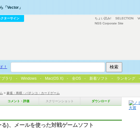
「Vector」
ベクターサイン
ちょい読み!
SELECTION
V
NGS Corporate Site
ド！
イブラリ
Windows
Mac(OS X)
全OS
新着ソフト
ランキング
ム
>
麻雀・将棋・パチンコ・カードゲーム
コメント・評価
スクリーンショット
ダウンロード
L(げーめーる)、メールを使った対戦ゲームソフト