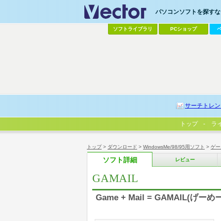
パソコンソフトを探すなら
ソフトライブラリ
PCショップ
サーチトレン
トップ
ラ
トップ
>
ダウンロード
>
WindowsMe/98/95用ソフト
>
ゲー
ソフト詳細
レビュー
GAMAIL
Game + Mail = GAMAI