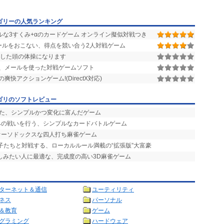
ゴリーの人気ランキング
ルな3すくみ+αのカードゲーム オンライン擬似対戦つき
ールをおこない、得点を競い合う2人対戦ゲーム
とした頭の体操になります
ーめーる)、メールを使った対戦ゲームソフト
爽快アクションゲーム!(DirectX対応)
ゴリのソフトレビュー
せた、シンプルかつ変化に富んだゲーム
竦みの戦いを行う、シンプルなカードバトルゲーム
オーソドックスな四人打ち麻雀ゲーム
の子たちと対戦する、ローカルルール満載の“拡張版”大富豪
楽しみたい人に最適な、完成度の高い3D麻雀ゲーム
ターネット＆通信
ユーティリティ
ネス
パーソナル
＆教育
ゲーム
グラミング
ハードウェア