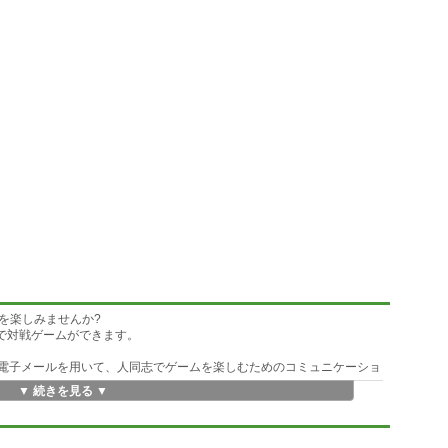
を楽しみませんか?
覚で対戦ゲームができます。
おいて電子メールを用いて、人同志でゲームを楽しむためのコミュニケーショ
▼ 続きを見る ▼
がプレイ出来ます。
ドに似たオリジナルゲームです。