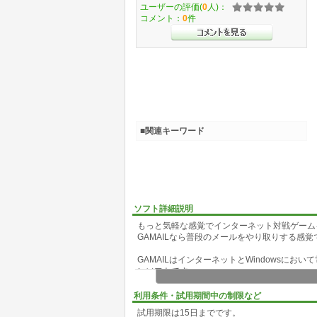
ユーザーの評価(
0
人)：
コメント：
0
件
■関連キーワード
ソフト詳細説明
もっと気軽な感覚でインターネット対戦ゲーム
GAMAILなら普段のメールをやり取りする感
GAMAILはインターネットとWindowsに
ンソフトです。
GAMAILでは、チェス、フリック、リバーシ
利用条件・試用期間中の制限など
フリックは、おはじき、ピンボール、ビリヤー
試用期限は15日までです。