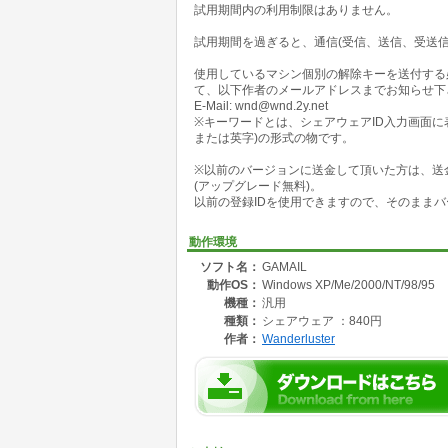
試用期間内の利用制限はありません。
GAMAILに内蔵されているメール送受信機能
します。
試用期間を過ぎると、通信(受信、送信、受送
このため、対戦相手と時間が一致しなくても遊
また、多数の人と同時に遊べたり、初心者でも
使用しているマシン個別の解除キーを送付する
て、以下作者のメールアドレスまでお知らせ下
現代社会はとかく時間に追われがちですが、通
E-Mail: wnd@wnd.2y.net
ったりと遊んで見ませんか?
※キーワードとは、シェアウェアID入力画面に表示され
または英字)の形式の物です。
※以前のバージョンに送金して頂いた方は、送
(アップグレード無料)。
以前の登録IDを使用できますので、そのままバ
動作環境
ソフト名：
GAMAIL
動作OS：
Windows XP/Me/2000/NT/98/95
機種：
汎用
種類：
シェアウェア ：840円
作者：
Wanderluster