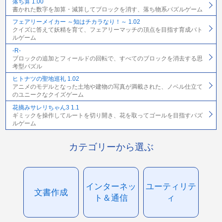
落ち算 1.00
書かれた数字を加算・減算してブロックを消す、落ち物系パズルゲーム
フェアリーメイカー ～知はチカラなり！～ 1.02
クイズに答えて妖精を育て、フェアリーマッチの頂点を目指す育成バト
ルゲーム
-R-
ブロックの追加とフィールドの回転で、すべてのブロックを消去する思
考型パズル
ヒトナツの聖地巡礼 1.02
アニメのモデルとなった土地や建物の写真が満載された、ノベル仕立て
のユニークなクイズゲーム
花摘みサレリちゃん3 1.1
ギミックを操作してルートを切り開き、花を取ってゴールを目指すパズ
ルゲーム
カテゴリーから選ぶ
インターネッ
ユーティリテ
文書作成
ト＆通信
ィ