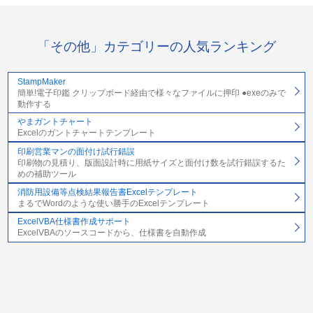
「その他」カテゴリーの人気ランキング
StampMaker
簡単!電子印鑑 クリップボード経由で様々なファイルに押印 ●exeのみで
動作する
やまガントチャート
Excelのガントチャートテンプレート
印刷営業マンの面付け試行錯誤
印刷物の見積り、版面設計時に用紙サイズと面付け数を試行錯誤するた
めの補助ツール
消防用設備等点検結果報告書Excelテンプレート
まるでWordのような使い勝手のExcelテンプレート
ExcelVBA仕様書作成サポート
ExcelVBAのソースコードから、仕様書を自動作成