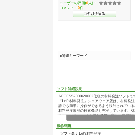
ユーザーの評価(
0
人)：
コメント：
0
件
■関連キーワード
ソフト詳細説明
ACCESS2000/20002仕様の材料発注ソフトで
「Let's材料発注」シェアウェア版は、材料
誰でも簡単に操作ができるよう設計されている
材料発注履歴の検索機能も充実しています。材
Microsoft Accessをお持ちで無い方は、
動作環境
ソフト名：
Let's材料発注