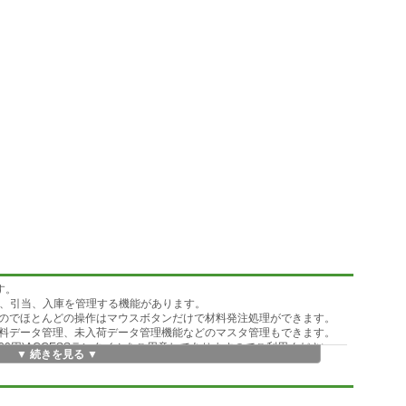
す。
発注、引当、入庫を管理する機能があります。
のでほとんどの操作はマウスボタンだけで材料発注処理ができます。
料データ管理、未入荷データ管理機能などのマスタ管理もできます。
有償(1000円)ACCESSランタイムをご用意してありますのでご利用ください。
▼ 続きを見る ▼