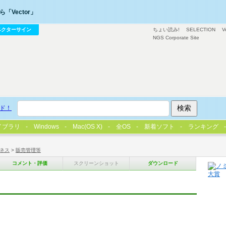
「Vector」
ベクターサイン
ちょい読み!
SELECTION
V
NGS Corporate Site
ド！
イブラリ
Windows
Mac(OS X)
全OS
新着ソフト
ランキング
ネス
>
販売管理等
コメント・評価
スクリーンショット
ダウンロード