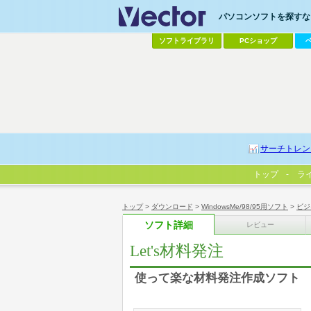
パソコンソフトを探すなら
ソフトライブラリ
PCショップ
サーチトレン
トップ
ラ
トップ
>
ダウンロード
>
WindowsMe/98/95用ソフト
>
ビジ
ソフト詳細
レビュー
Let's材料発注
使って楽な材料発注作成ソフト