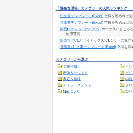
「販売管理等」カテゴリーの人気ランキング
注文書テンプレート(Excel)
空欄を埋めれば完
領収書テンプレート(Excel)
空欄を埋めれば完
簡易POSレジ ExcelPOS
Excelの良いとこ
使用可能
販売管理CLJ
(サイナックス)CLシリーズ販
見積書+注文書テンプレート(Excel)
空欄を埋
カテゴリーから選ぶ
文書作成
イン
画像＆サウンド
ビジ
家庭＆趣味
学習
アミューズメント
プロ
Mac OS X
製品