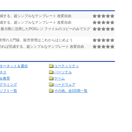
成する、超シンプルなテンプレート 改変自由
成する、超シンプルなテンプレート 改変自由
ろを最大限に活用したPOSレジ ファイルのコピーのみでスグ
売管理の入門版、販売管理はこれからはじめよう
めれば完成する、超シンプルなテンプレート 改変自由
ターネット＆通信
ユーティリティ
ネス
パーソナル
＆教育
ゲーム
グラミング
ハードウェア
ソフト一覧
その他、全OS用一覧