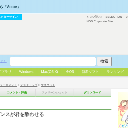
「Vector」
ベクターサイン
ちょい読み!
SELECTION
V
NGS Corporate Site
ド！
イブラリ
Windows
Mac(OS X)
全OS
新着ソフト
ランキング
ューズメント
>
デスクトップ
>
マスコット
コメント・評価
スクリーンショット
ダウンロード
ダンスが君を酔わせる