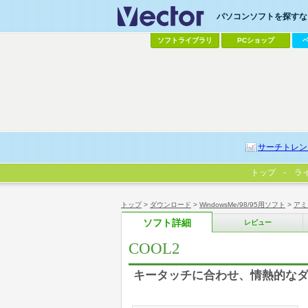
パソコンソフトを探すなら
ソフトライブラリ
PCショップ
サーチトレン
トップ
ラ
トップ
>
ダウンロード
>
WindowsMe/98/95用ソフト
>
アミ
ソフト詳細
レビュー
COOL2
キータッチに合わせ、情熱的な