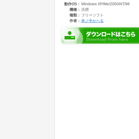
動作OS：
Windows XP/Me/2000/NT/98
機種：
汎用
種類：
フリーソフト
作者：
井ノ中かへる