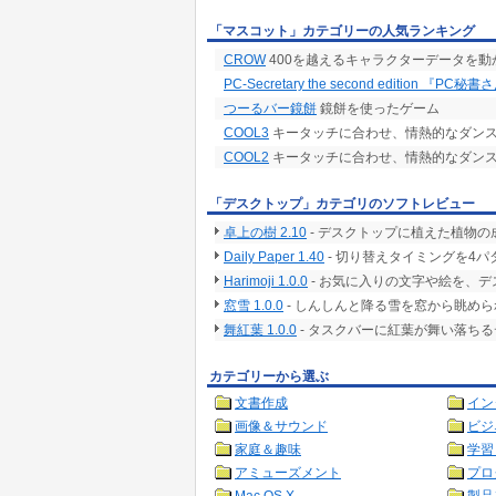
「マスコット」カテゴリーの人気ランキング
CROW
400を越えるキャラクターデータを
PC-Secretary the second edition 『PC秘
つーるバー鏡餅
鏡餅を使ったゲーム
COOL3
キータッチに合わせ、情熱的なダン
COOL2
キータッチに合わせ、情熱的なダン
「デスクトップ」カテゴリのソフトレビュー
卓上の樹 2.10
- デスクトップに植えた植物
Daily Paper 1.40
- 切り替えタイミングを4
Harimoji 1.0.0
- お気に入りの文字や絵を、
窓雪 1.0.0
- しんしんと降る雪を窓から眺め
舞紅葉 1.0.0
- タスクバーに紅葉が舞い落ち
カテゴリーから選ぶ
文書作成
イン
画像＆サウンド
ビジ
家庭＆趣味
学習
アミューズメント
プロ