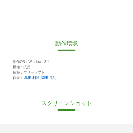
動作環境
動作OS：Windows 3.1
機種：汎用
種類：フリーソフト
作者：
島田 利通
岡田 良明
スクリーンショット