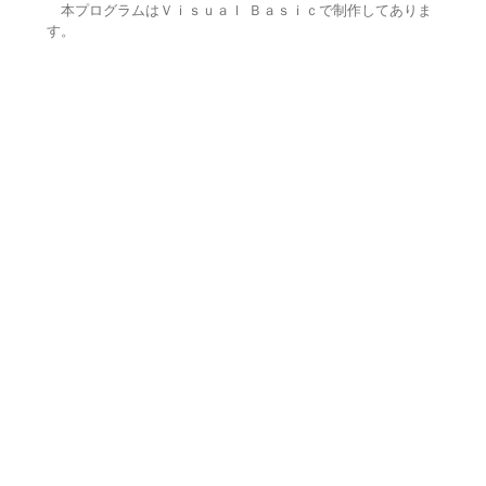
本プログラムはＶｉｓｕａｌ Ｂａｓｉｃで制作してありま
す。