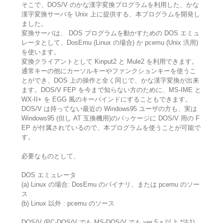
そこで、DOS/V のかな漢字変換プログラムを利用した、かな
漢字変換サーバを Unix 上に提供する、本プログラムを開発し
ました。
変換サーバは、 DOS プログラムを動かすための DOS エミュ
レータとして、DosEmu (Linux の場合) か pcemu (Unix 汎用)
を使います。
変換クライアントとして Kinput2 と Mule2 を利用できます。
通常キーの他にカーソルキーやファンクションキーを使うこ
とができ、DOS 上の操作と全く同じで、かな漢字変換が出来
ます。DOS/V FEP を今まで知らない方のために、MS-IME と
WX-II+ を EGG 風のキーバインドにすることもできます。
DOS/V は持ってない最近の Windows95 ユーザの方も、実は
Windows95 (但し AT 互換機用)のパッケージに DOS/V 用の F
EP が付属されているので、本プログラムを使うことが可能で
す。
必要なものとして、
DOS エミュレータ
(a) Linux の場合: DosEmu のバイナリ、または pcemu のソー
ス
(b) Linux 以外 : pcemu のソース
DOS/V (PC-DOS/V でも MS-DOS/V でも ver 5.x 以上 *注1)