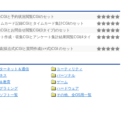
CGIと予約状況閲覧CGIのセット
ムカード記録CGIとタイムカード集計CGIのセット
GIとお問合せ閲覧CGI(3タイプ)のセット
ト作成・収集CGIとアンケート集計結果閲覧CGI(4タイ
(採点式)CGIと質問作成(○×式)CGI のセット
ターネット＆通信
ユーティリティ
ネス
パーソナル
＆教育
ゲーム
グラミング
ハードウェア
ソフト一覧
その他、全OS用一覧