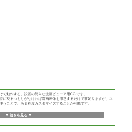
けで動作する、設置の簡単な漫画ビューア用CGIです。
特に凝るつもりがなければ漫画画像を用意するだけで事足りますが、ユ
使うことで、ある程度カスタマイズすることが可能です。
▼ 続きを見る ▼