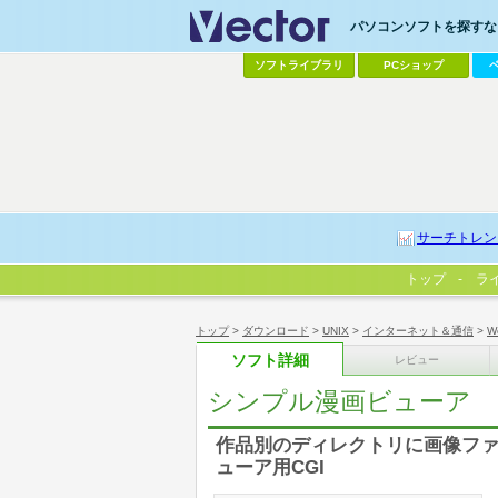
パソコンソフトを探すなら
ソフトライブラリ
PCショップ
サーチトレン
トップ
ラ
トップ
>
ダウンロード
>
UNIX
>
インターネット＆通信
>
W
ソフト詳細
レビュー
シンプル漫画ビューア
作品別のディレクトリに画像フ
ューア用CGI