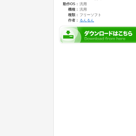
動作OS：
汎用
機種：
汎用
種類：
フリーソフト
作者：
るんるん