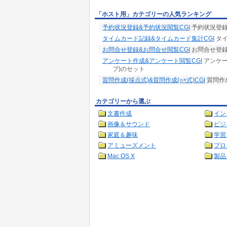
「ホスト用」カテゴリーの人気ランキング
予約状況登録&予約状況閲覧CGI
予約状況登録
タイムカード記録&タイムカード集計CGI
タイ
お問合せ登録&お問合せ閲覧CGI
お問合せ登録C
アンケート作成&アンケート閲覧CGI
アンケー
プ)のセット
質問作成(採点式)&質問作成(○×式)CGI
質問作成
カテゴリーから選ぶ
文書作成
イン
画像＆サウンド
ビジ
家庭＆趣味
学習
アミューズメント
プロ
Mac OS X
製品