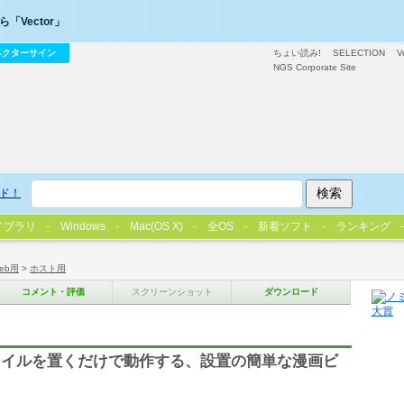
「Vector」
ベクターサイン
ちょい読み!
SELECTION
V
NGS Corporate Site
ド！
イブラリ
Windows
Mac(OS X)
全OS
新着ソフト
ランキング
eb用
>
ホスト用
コメント・評価
スクリーンショット
ダウンロード
ァイルを置くだけで動作する、設置の簡単な漫画ビ