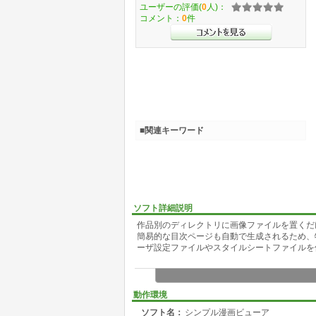
ユーザーの評価(
0
人)：
コメント：
0
件
■関連キーワード
ソフト詳細説明
作品別のディレクトリに画像ファイルを置くだ
簡易的な目次ページも自動で生成されるため、
ーザ設定ファイルやスタイルシートファイルを
動作環境
ソフト名：
シンプル漫画ビューア