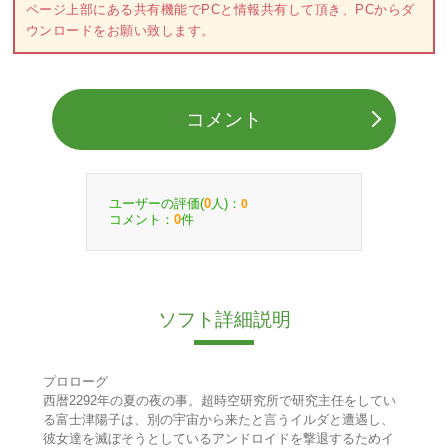
ページ上部にある共有機能でPCと情報共有して頂き、PCからダ
ウンロードをお願い致します。
コメント
ユーザーの評価(
人)：
0
0
コメント：
件
0
ソフト詳細説明
プロローグ
西暦2292年の夏の夜の事。超時空研究所で研究主任をしてい
る富士津陽子は、別の宇宙から来たと言うイルダと遭遇し、
彼女達を滅ぼそうとしているアンドロイドを撃退するためイ