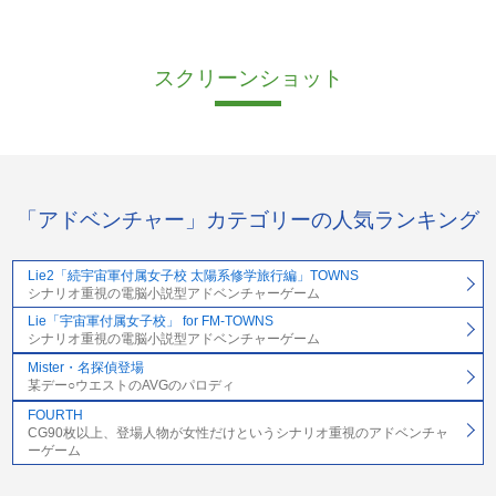
スクリーンショット
「アドベンチャー」カテゴリーの人気ランキング
Lie2「続宇宙軍付属女子校 太陽系修学旅行編」TOWNS
シナリオ重視の電脳小説型アドベンチャーゲーム
Lie「宇宙軍付属女子校」 for FM-TOWNS
シナリオ重視の電脳小説型アドベンチャーゲーム
Mister・名探偵登場
某デー○ウエストのAVGのパロディ
FOURTH
CG90枚以上、登場人物が女性だけというシナリオ重視のアドベンチャ
ーゲーム