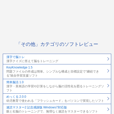
「その他」カテゴリのソフトレビュー
漢字で脳トレ
漢字クイズに答えて脳をトレーニング
KeyKnowledge 1.5
問題ファイルの作成は簡単。シンプルな構成と目標設定で“継続でき
る”統合学習支援ソフト
簡単脳活 1.0
漢字・英単語の学習や計算をしながら脳の活性化を図るトレーニングソ
フト
めっくる 2.0.0
幼児教育で使われる「フラッシュカード」をパソコンで実現したソフト
速読マスター2 記念感謝版 Windows7対応版
眼と右脳のトレーニングで、無理なく速読をマスターできるソフト