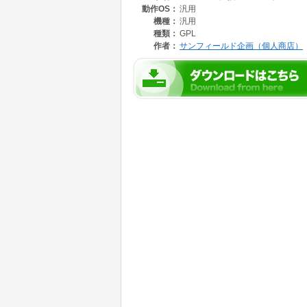
動作OS：
汎用
機種：
汎用
種類：
GPL
作者：
サンフィールド企画（個人商店）