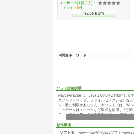
ユーザーの評価(
0
人)：
コメント：
0
件
■関連キーワード
ソフト詳細説明
wavcsvwav.jarは、Java 1.6のJR
グアンドドロップ、ファイルセレクションなど
ット数に制限がありまん。本ソフトでは、Wav
このデータはエクセルなど数式を使用して別途
のセーブしたデータをWAVに再変換して新た
動作環境
ソフト名：
wav<->csv変換Javaソフト wavcs