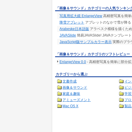
「画像＆サウンド」カテゴリーの人気ランキン
写真用拡大鏡 EnlargeView
高精密写真を簡単
降雪アプレット
アプレットのなかで雪が降る
Arabeske日本語版
アラベスク模様を描くため
JAVASlide
簡易JAVASlide! JAVAテンプ
JavaScript版サンプルカラー表示
実際のブラ
「画像＆サウンド」カテゴリのソフトレビュー
EnlargeView 0.0
- 高精密写真を簡単に部分
カテゴリーから選ぶ
文書作成
イン
画像＆サウンド
ビジ
家庭＆趣味
学習
アミューズメント
プロ
Mac OS X
製品