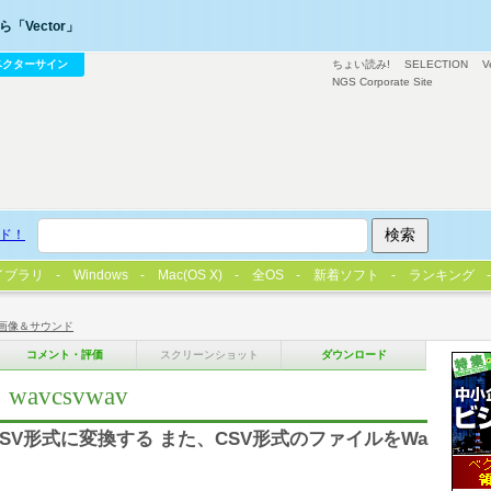
「Vector」
ベクターサイン
ちょい読み!
SELECTION
V
NGS Corporate Site
ド！
イブラリ
Windows
Mac(OS X)
全OS
新着ソフト
ランキング
画像＆サウンド
コメント・評価
スクリーンショット
ダウンロード
wavcsvwav
、CSV形式に変換する また、CSV形式のファイルをWa