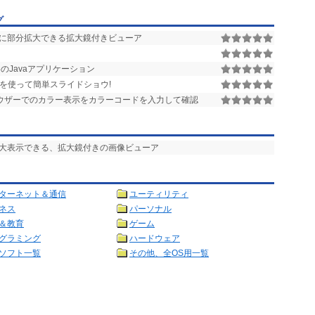
グ
に部分拡大できる拡大鏡付きビューア
のJavaアプリケーション
レートを使って簡単スライドショウ!
ウザーでのカラー表示をカラーコードを入力して確認
拡大表示できる、拡大鏡付きの画像ビューア
ターネット＆通信
ユーティリティ
ネス
パーソナル
＆教育
ゲーム
グラミング
ハードウェア
ソフト一覧
その他、全OS用一覧