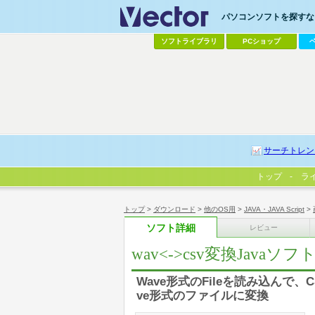
パソコンソフトを探すなら
ソフトライブラリ
PCショップ
サーチトレン
トップ
ラ
トップ
>
ダウンロード
>
他のOS用
>
JAVA・JAVA Script
>
ソフト詳細
レビュー
wav<->csv変換Javaソフト 
Wave形式のFileを読み込んで
ve形式のファイルに変換