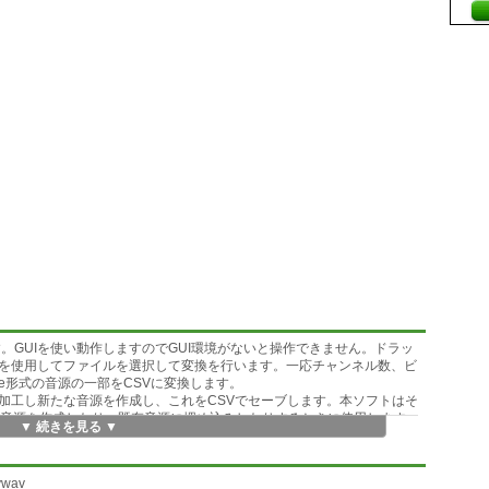
Eで動作します。GUIを使い動作しますのでGUI環境がないと操作できません。ドラッ
を使用してファイルを選択して変換を行います。一応チャンネル数、ビ
e形式の音源の一部をCSVに変換します。
加工し新たな音源を作成し、これをCSVでセーブします。本ソフトはそ
な音源を作成したり、既存音源に埋め込みしたりするときに使用します。
▼ 続きを見る ▼
vwav