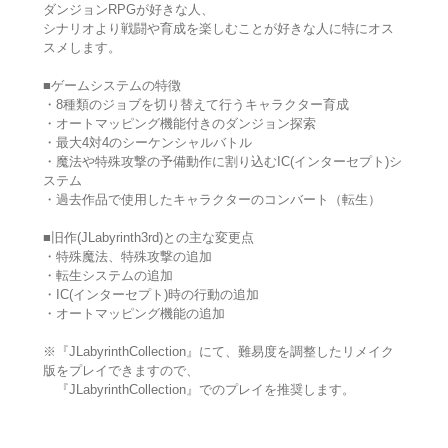
ダンジョンRPGが好きな人、
シナリオより戦闘や育成を楽しむことが好きな人に特にオス
スメします。
■ゲームシステムの特徴
・8種類のジョブを切り替えて行うキャラクター育成
・オートマッピング機能付きのダンジョン探索
・最大4対4のシーケンシャルバトル
・魔法や特殊攻撃の予備動作に割り込むIC(インターセプト)シ
ステム
・過去作品で使用したキャラクターのコンバート（転生）
■旧作(JLabyrinth3rd)との主な変更点
・特殊魔法、特殊攻撃の追加
・転生システムの追加
・IC(インターセプト)時の行動の追加
・オートマッピング機能の追加
※『JLabyrinthCollection』にて、難易度を調整したリメイク
版をプレイできますので、
『JLabyrinthCollection』でのプレイを推奨します。