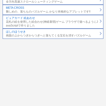
全方向高速スクロールシューティングゲーム
META CROSS
難しめの、落ちものパズルゲーム かなり本格的なアプレットです!!
ピュアカード 絵あわせ
花札の絵を使用した絵合わせ(神経衰弱)ゲーム ブラウザで遊べるようにJ
avaScriptで作りました
ほしのほうせき
画面の上からつぎからつぎへと落ちてくる宝石を消すパズルゲーム