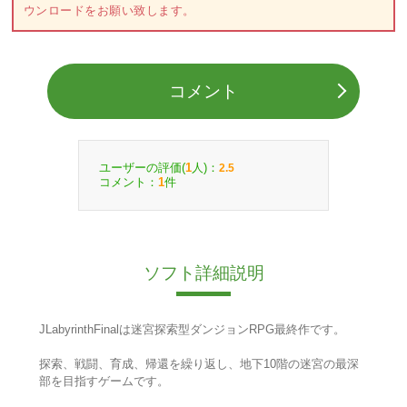
ウンロードをお願い致します。
コメント
ユーザーの評価(
人)：
1
2.5
コメント：
件
1
ソフト詳細説明
JLabyrinthFinalは迷宮探索型ダンジョンRPG最終作です。
探索、戦闘、育成、帰還を繰り返し、地下10階の迷宮の最深
部を目指すゲームです。