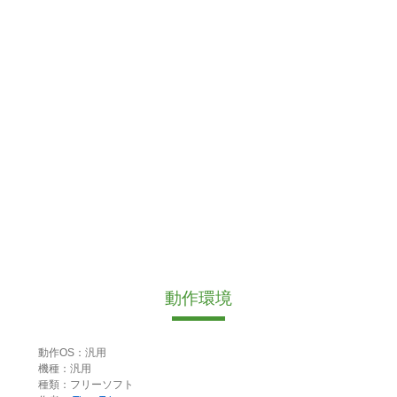
動作環境
動作OS：汎用
機種：汎用
種類：フリーソフト