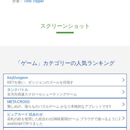
作者：
Time Tripper
スクリーンショット
「ゲーム」カテゴリーの人気ランキング
KeyDungeon
KEYを使い、ダンジョンのゴールを目指す
タンクバトル
全方向高速スクロールシューティングゲーム
META CROSS
難しめの、落ちものパズルゲーム かなり本格的なアプレットです!!
ピュアカード 絵あわせ
花札の絵を使用した絵合わせ(神経衰弱)ゲーム ブラウザで遊べるようにJ
avaScriptで作りました