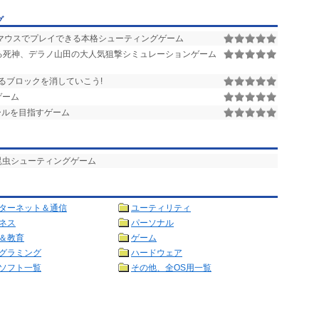
グ
 マウスでプレイできる本格シューティングゲーム
る死神、デラノ山田の大人気狙撃シミュレーションゲーム
るブロックを消していこう!
ゲーム
ールを目指すゲーム
昆虫シューティングゲーム
ターネット＆通信
ユーティリティ
ネス
パーソナル
＆教育
ゲーム
グラミング
ハードウェア
ソフト一覧
その他、全OS用一覧