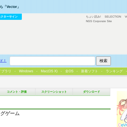
「Vector」
ベクターサイン
ちょい読み!
SELECTION
V
NGS Corporate Site
ド！
イブラリ
Windows
Mac(OS X)
全OS
新着ソフト
ランキング
コメント・評価
スクリーンショット
ダウンロード
ングゲーム