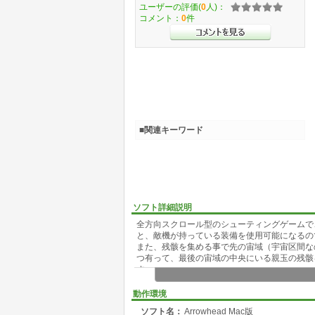
ユーザーの評価(
0
人)：
コメント：
0
件
■関連キーワード
ソフト詳細説明
全方向スクロール型のシューティングゲームで
と、敵機が持っている装備を使用可能になるの
また、残骸を集める事で先の宙域（宇宙区間な
つ有って、最後の宙域の中央にいる親玉の残骸
す。
慣れるまでは操縦が難しいかも知れませんが、
の出撃が無効になるだけでゲームオーバーには
動作環境
う。
ソフト名：
Arrowhead Mac版
ゲームクリアした後は、それまでに獲得した装