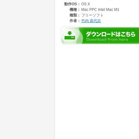
動作OS：
OS X
が出来ます。
基地内はRPGのように歩き回る事が可能で、
機種：
Mac PPC Intel Mac M1
種類：
フリーソフト
これはmacOS_11.0以降で動作するmacOS版
作者：
竹内 喜代志
MacOSX_10.9以降で動作するmacOS版11.
MacOSX_10.4以降で動作するMacOSX版10
WindowsXP版、Windows10版は別に配布し
動作にはインターネット接続や他のアプリケー