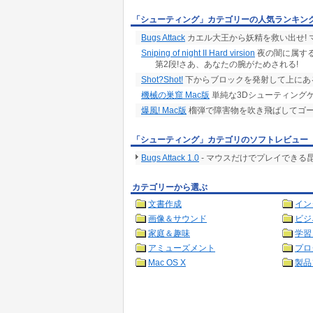
「シューティング」カテゴリーの人気ランキン
Bugs Attack
カエル大王から妖精を救い出せ!
Sniping of night II Hard virsion
夜の闇に属す
第2段!さあ、あなたの腕がためされる!
Shot?Shot!
下からブロックを発射して上にあ
機械の巣窟 Mac版
単純な3Dシューティング
爆風! Mac版
榴弾で障害物を吹き飛ばしてゴ
「シューティング」カテゴリのソフトレビュー
Bugs Attack 1.0
- マウスだけでプレイできる
カテゴリーから選ぶ
文書作成
イン
画像＆サウンド
ビジ
家庭＆趣味
学習
アミューズメント
プロ
Mac OS X
製品