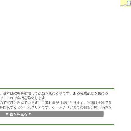
、基本は敵機を破壊して残骸を集める事です。ある程度残骸を集める
で、これで自機を強化します。
ので宙域と呼んでいます）に進む事が可能になります。宙域は全部で９
を回収するとゲームクリアです。ゲームクリアまでの目安は約10時間で
▼ 続きを見る ▼
随時状態を保存して中断が可能で、自機が破壊された場合も、その時点
ならないので、諦めなければ少しずつでも先に進む事が出来るでしょ
備等を保存したままでゲームをリセットして最初の宙域から再開する事