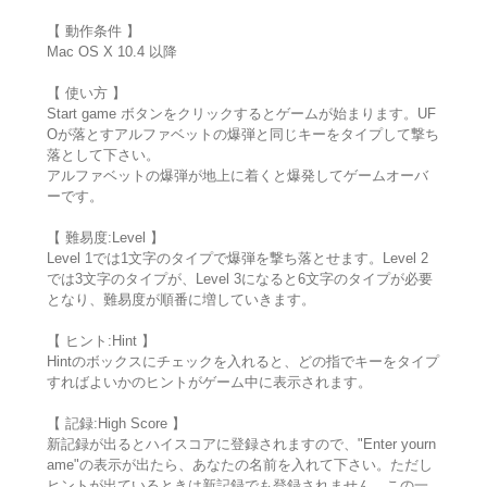
【 動作条件 】
Mac OS X 10.4 以降
【 使い方 】
Start game ボタンをクリックするとゲームが始まります。UF
Oが落とすアルファベットの爆弾と同じキーをタイプして撃ち
落として下さい。
アルファベットの爆弾が地上に着くと爆発してゲームオーバ
ーです。
【 難易度:Level 】
Level 1では1文字のタイプで爆弾を撃ち落とせます。Level 2
では3文字のタイプが、Level 3になると6文字のタイプが必要
となり、難易度が順番に増していきます。
【 ヒント:Hint 】
Hintのボックスにチェックを入れると、どの指でキーをタイプ
すればよいかのヒントがゲーム中に表示されます。
【 記録:High Score 】
新記録が出るとハイスコアに登録されますので、"Enter yourn
ame"の表示が出たら、あなたの名前を入れて下さい。ただし
ヒントが出ているときは新記録でも登録されません。この一