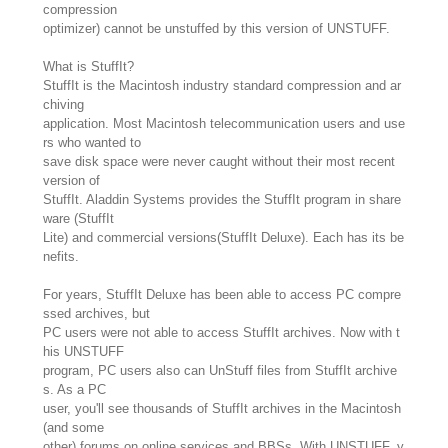
compression
optimizer) cannot be unstuffed by this version of UNSTUFF.
What is StuffIt?
StuffIt is the Macintosh industry standard compression and ar
chiving
application. Most Macintosh telecommunication users and use
rs who wanted to
save disk space were never caught without their most recent
version of
StuffIt. Aladdin Systems provides the StuffIt program in share
ware (StuffIt
Lite) and commercial versions(StuffIt Deluxe). Each has its be
nefits.
For years, StuffIt Deluxe has been able to access PC compre
ssed archives, but
PC users were not able to access StuffIt archives. Now with t
his UNSTUFF
program, PC users also can UnStuff files from StuffIt archive
s. As a PC
user, you'll see thousands of StuffIt archives in the Macintosh
(and some
other) forums on online services and BBSs. With UNSTUFF, y