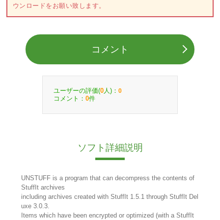
ウンロードをお願い致します。
コメント
ユーザーの評価(
人)：
0
0
コメント：
件
0
ソフト詳細説明
UNSTUFF is a program that can decompress the contents of
StuffIt archives
including archives created with StuffIt 1.5.1 through StuffIt Del
uxe 3.0.3.
Items which have been encrypted or optimized (with a StuffIt