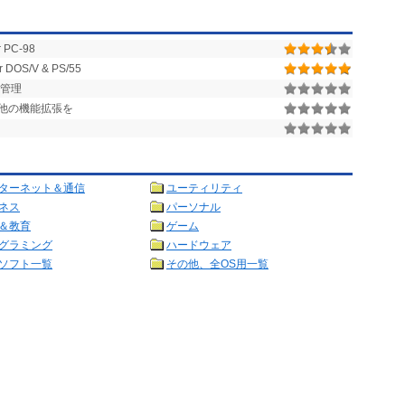
PC-98
S/V & PS/55
・管理
対応他の機能拡張を
ターネット＆通信
ユーティリティ
ネス
パーソナル
＆教育
ゲーム
グラミング
ハードウェア
ソフト一覧
その他、全OS用一覧