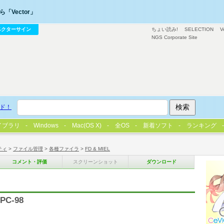
「Vector」
ベクターサイン
ちょい読み!
SELECTION
V
NGS Corporate Site
ド！
イブラリ
Windows
Mac(OS X)
全OS
新着ソフト
ランキング
ティ
>
ファイル管理
>
各種ファイラ
>
FD & MIEL
コメント・評価
スクリーンショット
ダウンロード
C-98