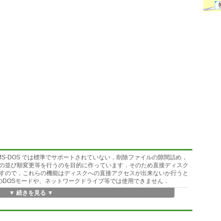
S-DOS では標準でサポートされていない，削除ファイルの隙間詰め，
の並び順変更等を行うのを目的に作っています．そのため直接ディスク
すので，これらの機能はディスクへの直接アクセスが出来ないか行うと
，OS/2等のDOSモードや、ネットワークドライブ等では使用できません．
▼ 続きを見る ▼