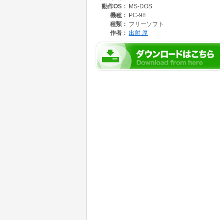
動作OS：
MS-DOS
機種：
PC-98
種類：
フリーソフト
作者：
出射 厚