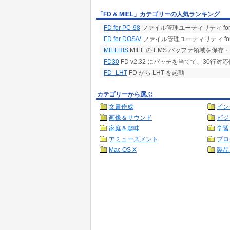
「FD & MIEL」カテゴリーの人気ランキング
FD for PC-98
ファイル管理ユーティリティ for 
FD for DOS/V
ファイル管理ユーティリティ for DO
MIELHIS
MIEL の EMS バッファ領域を保存
FD30
FD v2.32 にパッチを当てて、30行
FD_LHT
FD から LHT を起動
カテゴリーから選ぶ
文書作成
イン
画像＆サウンド
ビジ
家庭＆趣味
学習
アミューズメント
プロ
Mac OS X
製品