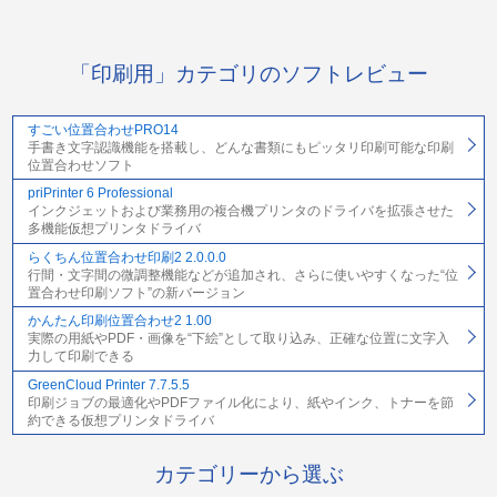
「印刷用」カテゴリのソフトレビュー
すごい位置合わせPRO14
手書き文字認識機能を搭載し、どんな書類にもピッタリ印刷可能な印刷
位置合わせソフト
priPrinter 6 Professional
インクジェットおよび業務用の複合機プリンタのドライバを拡張させた
多機能仮想プリンタドライバ
らくちん位置合わせ印刷2 2.0.0.0
行間・文字間の微調整機能などが追加され、さらに使いやすくなった“位
置合わせ印刷ソフト”の新バージョン
かんたん印刷位置合わせ2 1.00
実際の用紙やPDF・画像を“下絵”として取り込み、正確な位置に文字入
力して印刷できる
GreenCloud Printer 7.7.5.5
印刷ジョブの最適化やPDFファイル化により、紙やインク、トナーを節
約できる仮想プリンタドライバ
カテゴリーから選ぶ