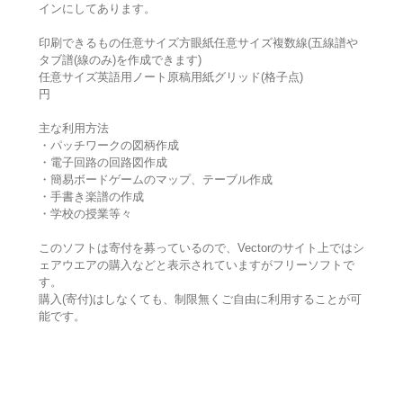
インにしてあります。
印刷できるもの任意サイズ方眼紙任意サイズ複数線(五線譜や
タブ譜(線のみ)を作成できます)
任意サイズ英語用ノート原稿用紙グリッド(格子点)
円
主な利用方法
・パッチワークの図柄作成
・電子回路の回路図作成
・簡易ボードゲームのマップ、テーブル作成
・手書き楽譜の作成
・学校の授業等々
このソフトは寄付を募っているので、Vectorのサイト上ではシ
ェアウエアの購入などと表示されていますがフリーソフトで
す。
購入(寄付)はしなくても、制限無くご自由に利用することが可
能です。