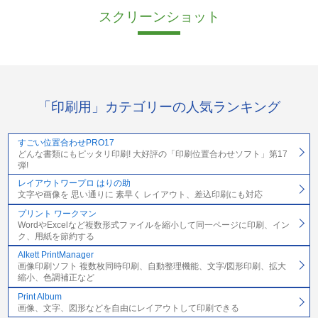
スクリーンショット
「印刷用」カテゴリーの人気ランキング
すごい位置合わせPRO17
どんな書類にもピッタリ印刷! 大好評の「印刷位置合わせソフト」第17
弾!
レイアウトワープロ はりの助
文字や画像を 思い通りに 素早く レイアウト、差込印刷にも対応
プリント ワークマン
WordやExcelなど複数形式ファイルを縮小して同一ページに印刷、イン
ク、用紙を節約する
Alkett PrintManager
画像印刷ソフト 複数枚同時印刷、自動整理機能、文字/図形印刷、拡大
縮小、色調補正など
Print Album
画像、文字、図形などを自由にレイアウトして印刷できる