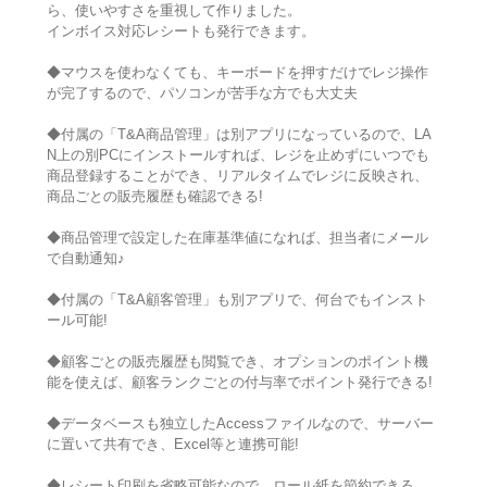
ら、使いやすさを重視して作りました。
インボイス対応レシートも発行できます。
◆マウスを使わなくても、キーボードを押すだけでレジ操作
が完了するので、パソコンが苦手な方でも大丈夫
◆付属の「T&A商品管理」は別アプリになっているので、LA
N上の別PCにインストールすれば、レジを止めずにいつでも
商品登録することができ、リアルタイムでレジに反映され、
商品ごとの販売履歴も確認できる!
◆商品管理で設定した在庫基準値になれば、担当者にメール
で自動通知♪
◆付属の「T&A顧客管理」も別アプリで、何台でもインスト
ール可能!
◆顧客ごとの販売履歴も閲覧でき、オプションのポイント機
能を使えば、顧客ランクごとの付与率でポイント発行できる!
◆データベースも独立したAccessファイルなので、サーバー
に置いて共有でき、Excel等と連携可能!
◆レシート印刷を省略可能なので、ロール紙を節約できる