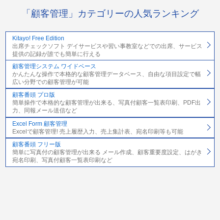
「顧客管理」カテゴリーの人気ランキング
Kitayo! Free Edition
出席チェックソフト デイサービスや習い事教室などでの出席、サービス
提供の記録が誰でも簡単に行える
顧客管理システム ワイドベース
かんたんな操作で本格的な顧客管理データベース、自由な項目設定で幅
広い分野での顧客管理が可能
顧客番頭 プロ版
簡単操作で本格的な顧客管理が出来る、写真付顧客一覧表印刷、PDF出
力、同報メール送信など
Excel Form 顧客管理
Excelで顧客管理! 売上履歴入力、売上集計表、宛名印刷等も可能
顧客番頭 フリー版
簡単に写真付の顧客管理が出来る メール作成、顧客重要度設定、はがき
宛名印刷、写真付顧客一覧表印刷など