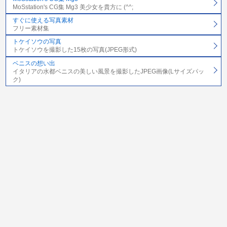
MoSstation's CG集 Mg3 美少女を貴方に (^^;
すぐに使える写真素材
フリー素材集
トケイソウの写真
トケイソウを撮影した15枚の写真(JPEG形式)
ベニスの想い出
イタリアの水都ベニスの美しい風景を撮影したJPEG画像(Lサイズパッ
ク)