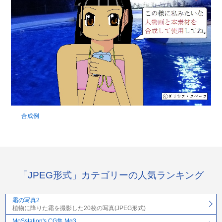
合成例
「JPEG形式」カテゴリーの人気ランキング
霜の写真2
植物に降りた霜を撮影した20枚の写真(JPEG形式)
MoSstation's CG集 Mg3