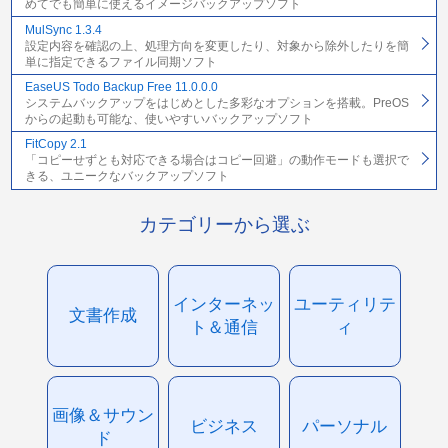
めてでも簡単に使えるイメージバックアップソフト
MulSync 1.3.4
設定内容を確認の上、処理方向を変更したり、対象から除外したりを簡
単に指定できるファイル同期ソフト
EaseUS Todo Backup Free 11.0.0.0
システムバックアップをはじめとした多彩なオプションを搭載。PreOS
からの起動も可能な、使いやすいバックアップソフト
FitCopy 2.1
「コピーせずとも対応できる場合はコピー回避」の動作モードも選択で
きる、ユニークなバックアップソフト
カテゴリーから選ぶ
インターネッ
ユーティリテ
文書作成
ト＆通信
ィ
画像＆サウン
ビジネス
パーソナル
ド