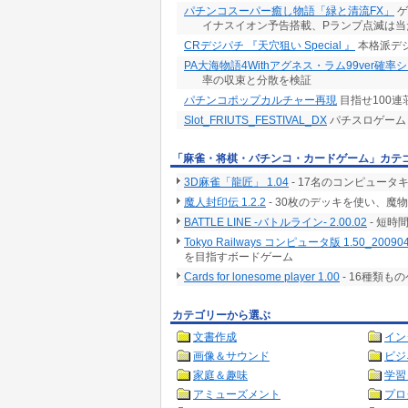
パチンコスーパー癒し物語「緑と清流FX」
ゲ
イナスイオン予告搭載、Pランプ点滅は当
CRデジパチ 『天穴狙い Special 』
本格派デ
PA大海物語4Withアグネス・ラム99ver確率
率の収束と分散を検証
パチンコポップカルチャー再現
目指せ100
Slot_FRIUTS_FESTIVAL_DX
パチスロゲーム 
「麻雀・将棋・パチンコ・カードゲーム」カテ
3D麻雀「龍匠」 1.04
- 17名のコンピュー
魔人封印伝 1.2.2
- 30枚のデッキを使い、
BATTLE LINE -バトルライン- 2.00.02
- 短
Tokyo Railways コンピュータ版 1.50_20090
を目指すボードゲーム
Cards for lonesome player 1.00
- 16種類
カテゴリーから選ぶ
文書作成
イン
画像＆サウンド
ビジ
家庭＆趣味
学習
アミューズメント
プロ