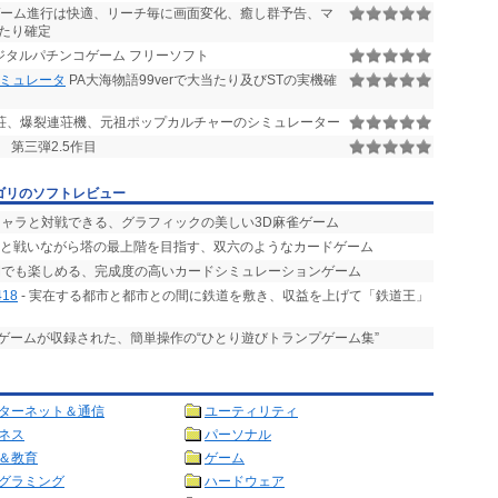
ーム進行は快適、リーチ毎に画面変化、癒し群予告、マ
たり確定
ジタルパチンコゲーム フリーソフト
シミュレータ
PA大海物語99verで大当たり及びSTの実機確
連荘、爆裂連荘機、元祖ポップカルチャーのシミュレーター
第三弾2.5作目
ゴリのソフトレビュー
タキャラと対戦できる、グラフィックの美しい3D麻雀ゲーム
魔物と戦いながら塔の最上階を目指す、双六のようなカードゲーム
時間でも楽しめる、完成度の高いカードシミュレーションゲーム
418
- 実在する都市と都市との間に鉄道を敷き、収益を上げて「鉄道王」
ものゲームが収録された、簡単操作の“ひとり遊びトランプゲーム集”
ターネット＆通信
ユーティリティ
ネス
パーソナル
＆教育
ゲーム
グラミング
ハードウェア