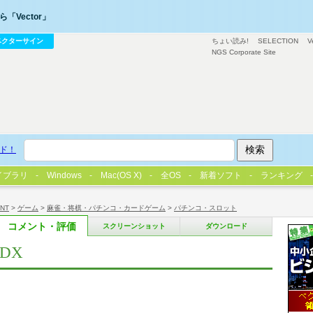
「Vector」
ベクターサイン
ちょい読み!
SELECTION
V
NGS Corporate Site
ド！
イブラリ
Windows
Mac(OS X)
全OS
新着ソフト
ランキング
/NT
>
ゲーム
>
麻雀・将棋・パチンコ・カードゲーム
>
パチンコ・スロット
コメント・評価
スクリーンショット
ダウンロード
_DX