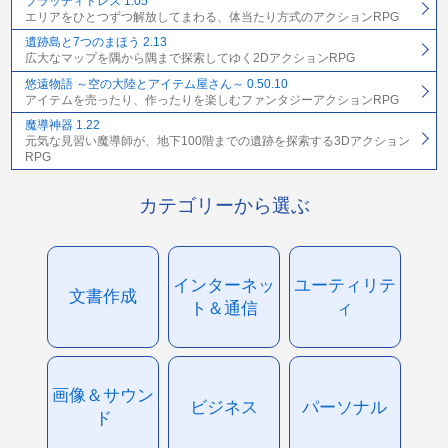
ブラッディドレス 1.05
エリアをひとつずつ解放してまわる、体当たり方式のアクションRPG
遺跡島と7つのまほう 2.13
広大なマップを隅から隅まで探索してゆく2DアクションRPG
悠遠物語 ～空の大陸とアイテム屋さん～ 0.50.10
アイテムを売ったり、作ったりを楽しむファンタジーアクションRPG
魔導神器 1.22
元気な見習い魔導師が、地下100階までの遺跡を探索する3Dアクション
RPG
カテゴリーから選ぶ
インターネッ
ユーティリテ
文書作成
ト＆通信
ィ
画像＆サウン
ビジネス
パーソナル
ド