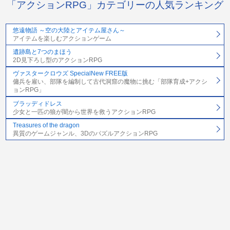
「アクションRPG」カテゴリーの人気ランキング
悠遠物語 ～空の大陸とアイテム屋さん～
アイテムを楽しむアクションゲーム
遺跡島と7つのまほう
2D見下ろし型のアクションRPG
ヴァスタークロウズ SpecialNew FREE版
傭兵を雇い、部隊を編制して古代洞窟の魔物に挑む「部隊育成+アクシ
ョンRPG」
ブラッディドレス
少女と一匹の狼が闇から世界を救うアクションRPG
Treasures of the dragon
異質のゲームジャンル、3DのパズルアクションRPG