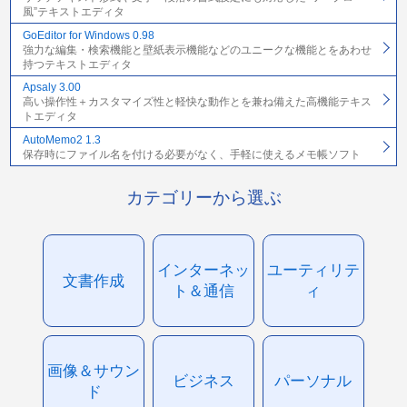
風”テキストエディタ
GoEditor for Windows 0.98
強力な編集・検索機能と壁紙表示機能などのユニークな機能とをあわせ
持つテキストエディタ
Apsaly 3.00
高い操作性＋カスタマイズ性と軽快な動作とを兼ね備えた高機能テキス
トエディタ
AutoMemo2 1.3
保存時にファイル名を付ける必要がなく、手軽に使えるメモ帳ソフト
カテゴリーから選ぶ
インターネッ
ユーティリテ
文書作成
ト＆通信
ィ
画像＆サウン
ビジネス
パーソナル
ド