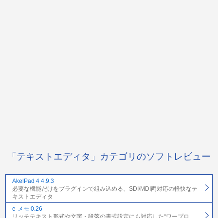
「テキストエディタ」カテゴリのソフトレビュー
AkelPad 4 4.9.3
必要な機能だけをプラグインで組み込める、SDI/MDI両対応の軽快なテ
キストエディタ
e-メモ 0.26
リッチテキスト形式や文字・段落の書式設定にも対応した“ワープロ