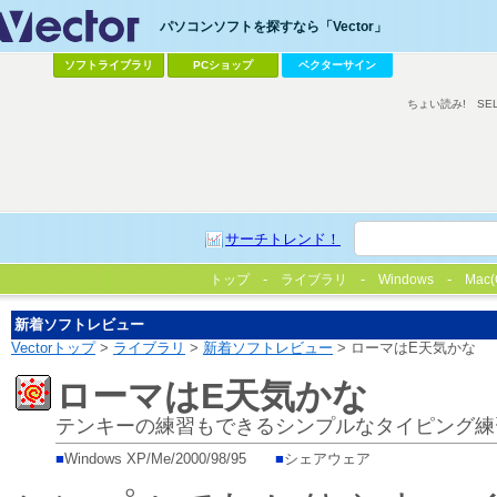
パソコンソフトを探すなら「Vector」
ソフトライブラリ
PCショップ
ベクターサイン
ちょい読み!
SE
サーチトレンド！
トップ
ライブラリ
Windows
Mac(
新着ソフトレビュー
Vectorトップ
>
ライブラリ
>
新着ソフトレビュー
> ローマはE天気かな
ローマはE天気かな
テンキーの練習もできるシンプルなタイピング練
■
Windows XP/Me/2000/98/95
■
シェアウェア