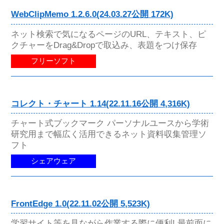
WebClipMemo 1.2.6.0(24.03.27公開 172K)
ネット検索で気になるページのURL、テキスト、ピ
クチャーをDrag&Dropで取込み、表題をつけ保存
フリーソフト
コレクト・チャート 1.14(22.11.16公開 4,316K)
チャート式ブックマーク パーソナルユースから学術
研究用まで幅広く活用できるネット資料収集管理ソ
フト
シェアウェア
FrontEdge 1.0(22.11.02公開 5,523K)
学習サイト等を見ながら作業する際に便利! 最前面に