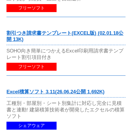
フリーソフト
割引つき請求書テンプレート(EXCEL版) (02.01.18公
開 13K)
SOHO向き簡単につかえるExcel印刷用請求書テンプ
レート割引項目付き
フリーソフト
Excel積算ソフト 3.11(26.06.24公開 1,692K)
工種別・部屋別・シート別集計に対応し完全に見積
書と連動! 建築積算技術者が開発したエクセルの積算
ソフト
シェアウェア