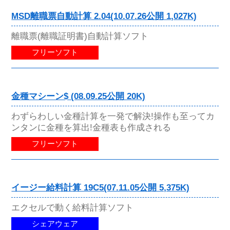
MSD離職票自動計算 2.04(10.07.26公開 1,027K)
離職票(離職証明書)自動計算ソフト
フリーソフト
金種マシーン$ (08.09.25公開 20K)
わずらわしい金種計算を一発で解決!操作も至ってカ
ンタンに金種を算出!金種表も作成される
フリーソフト
イージー給料計算 19C5(07.11.05公開 5,375K)
エクセルで動く給料計算ソフト
シェアウェア