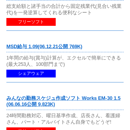
総支給額と諸手当の合計から固定残業代(見合い残業
代)を一発逆算してくれる便利なシート
フリーソフト
MSD給与 1.09(06.12.21公開 769K)
1年間の給与(賞与)計算が、エクセルで簡単にできる
(最大253人、100部門まで)
シェアウェア
みんなの勤務スケジュ作成ソフト Works EM-30 1.5
(06.06.16公開 9,823K)
24時間勤務対応、曜日基準作成、店長さん、看護婦
さん、パート・アルバイトさん自身でもどうぞ!