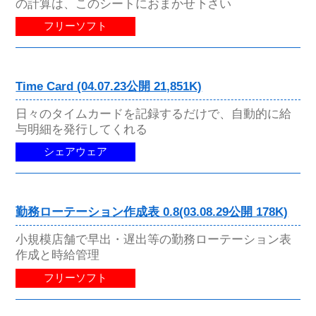
の計算は、このシートにおまかせ下さい
フリーソフト
Time Card (04.07.23公開 21,851K)
日々のタイムカードを記録するだけで、自動的に給
与明細を発行してくれる
シェアウェア
勤務ローテーション作成表 0.8(03.08.29公開 178K)
小規模店舗で早出・遅出等の勤務ローテーション表
作成と時給管理
フリーソフト