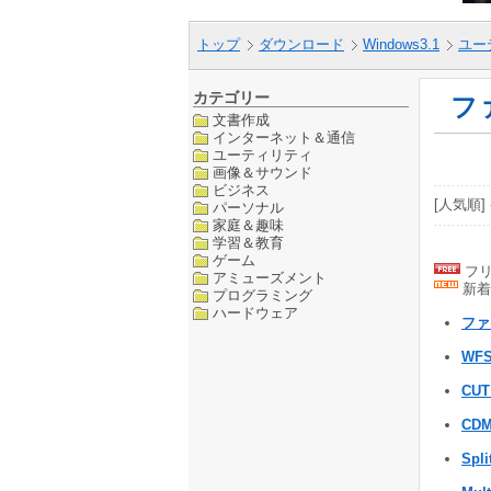
トップ
ダウンロード
Windows3.1
ユー
カテゴリー
フ
文書作成
インターネット＆通信
ユーティリティ
画像＆サウンド
ビジネス
[人気順] 
パーソナル
家庭＆趣味
学習＆教育
ゲーム
フリ
アミューズメント
新着
プログラミング
ハードウェア
ファ
WFS
CUT
CDM
Spli