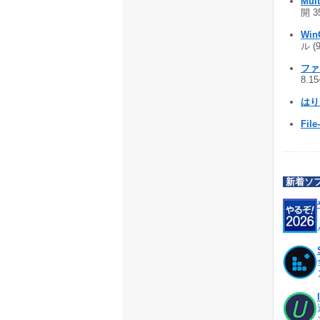
Mul
開 3
Win
ル (
ファ
8.1
はり
File
新着ソ