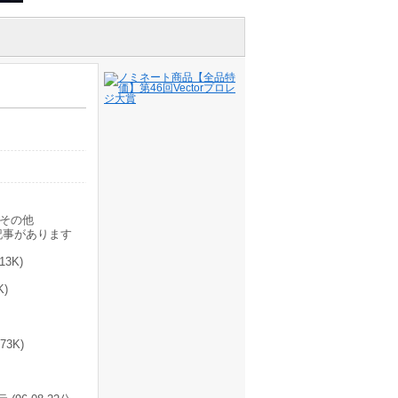
その他
記事があります
3K)
)
3K)