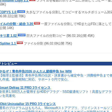
ti-Volume Copy 2.2
ファイルを複数のボリュームに分割してコピー・復元 (9
59K)
COPYS 1.0
大きなファイルを分割してコピーするマルチボリューム対
96.08.22公開 78K)
イルの分割・結合 3.20
一度ファイルを分割してHDまたはFDに落として、再
5公開 14K)
キリ君 1.02
巨大ファイルの分割コピー (96.02.16公開 45K)
-Spliter 1.1
ファイル分割 (96.02.09公開 75K)
フトレビュー
やるぞ！青色申告2026 かんたん節税申告 for WIN
【税理士監修済】青色申告用の仕訳・決算書から確定申告・消費税申告まで
ん作成。最新税制に対応。サポート０円で安心。
Smart Defrag 11 PRO 3ライセンス
全世界1,500万人が愛用するHDDデフラグ・SSD最適化ソフト！高度なデフ
ンを高速化
IObit Uninstaller 15 PRO 3ライセンス
通常のプログラムはもちろん、Microsoftストアアプリ、プリインストール
ンインストーラーで削除できないプラグイン等をまとめて一括削除ができる