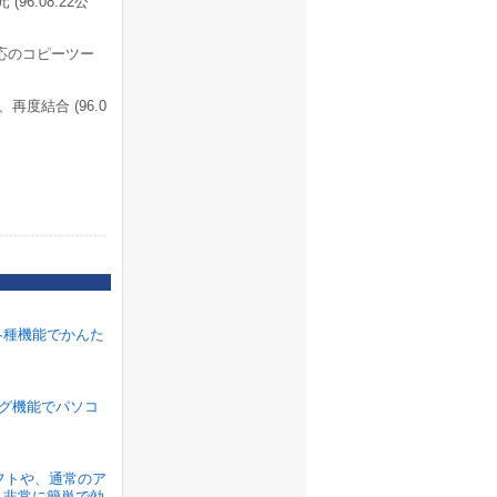
6.08.22公
応のコピーツー
度結合 (96.0
各種機能でかんた
ラグ機能でパソコ
ソフトや、通常のア
、非常に簡単で効