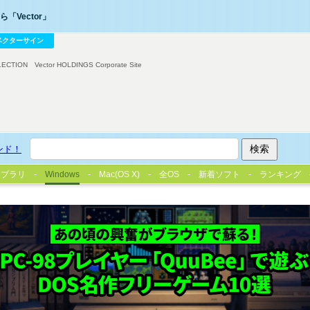
「Vector」
ベクターサイン
LECTION
Vector HOLDINGS Corporate Site
ンド！
イブラリ
Windows
Mac(OS X)
全OS
新着ソフト
ランキング