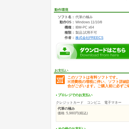
■CPU:対応OSが正常に動作するCPUクロック
■メモリ:対応OSが正常に動作するメモリ容量
動作環境
■必要ドライブ容量:20MB
ソフト名：
代筆の極み
■その他注意事項:インターネット接続環境必須(
動作OS：
Windows 11/10/8
詳細は、https://pcshop.vector.co.jp/service
機種：
IBM-PC x64
種類：
製品:試用不可
作者：
株式会社FREECS
お支払い
このソフトは有料ソフトです。
※消費税の増税に伴い、ソフト詳細
合がございます。ご購入前に必ずご
プロレジでのお支払い
クレジットカード コンビニ 電子マネー
代筆の極み
価格: 5,980円(税込)
その他のお支払い