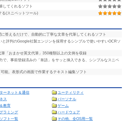
筆してくれるソフト
る(スニペットツール)
設問に答えるだけで、自動的に丁寧な文章を代筆してくれるソフト
いと評判のGoogle社製エンジンを採用するシンプルで使いやすいOCRソ
代筆「おまかせ英文代筆」350種類以上の文例を収録
入力で、事前登録済みの「単語」をサッと挿入できる、シンプルなスニペ
理も可能。表形式の画面で作業するテキスト編集ソフト
ターネット＆通信
ユーティリティ
ネス
パーソナル
＆教育
ゲーム
グラミング
ハードウェア
ソフト一覧
その他、全OS用一覧