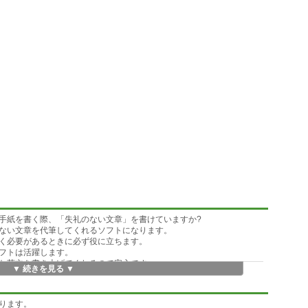
手紙を書く際、「失礼のない文章」を書けていますか?
ない文章を代筆してくれるソフトになります。
く必要があるときに必ず役に立ちます。
フトは活躍します。
な英文を書き上げてくれるので安心です。
▼ 続きを見る ▼
す。
フトをインストールしておきませんか。
ります。