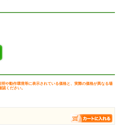
数
ユーザー登録時)
/catalogue/daihitsunokiwami/ をご覧ください。
説明や動作環境等に表示されている価格と、実際の価格が異なる場
確認ください。