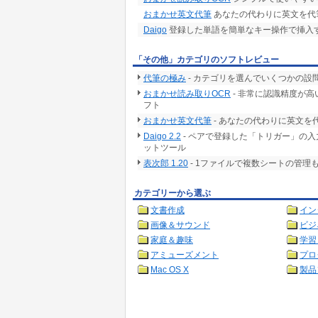
おまかせ英文代筆
あなたの代わりに英文を代
Daigo
登録した単語を簡単なキー操作で挿入す
「その他」カテゴリのソフトレビュー
代筆の極み
- カテゴリを選んでいくつかの
おまかせ読み取りOCR
- 非常に認識精度が高
フト
おまかせ英文代筆
- あなたの代わりに英文を
Daigo 2.2
- ペアで登録した「トリガー」の
ットツール
表次郎 1.20
- 1ファイルで複数シートの管
カテゴリーから選ぶ
文書作成
イン
画像＆サウンド
ビジ
家庭＆趣味
学習
アミューズメント
プロ
Mac OS X
製品