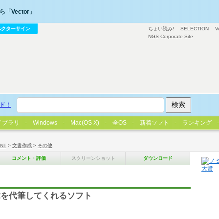
「Vector」
ベクターサイン
ちょい読み!
SELECTION
V
NGS Corporate Site
ド！
イブラリ
Windows
Mac(OS X)
全OS
新着ソフト
ランキング
/NT
>
文書作成
>
その他
コメント・評価
スクリーンショット
ダウンロード
章を代筆してくれるソフト