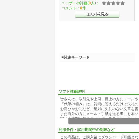
ユーザーの評価(
0
人)：
コメント：
0
件
■関連キーワード
ソフト詳細説明
皆さんは、取引先や上司、目上の方にメールや
『代筆の極み』は、質問に答えるだけで失礼の
お詫びやお礼など、絶対に失礼のない文章を書
また海外の方にメール・手紙を送る際にも本ソ
同じく質問に答えるだけで、失礼のないきれい
このような文章を書くシーンは突然やってきま
そのときに慌てないためにも、パソコンに本ソ
利用条件・試用期間中の制限など
この商品は、ご購入後にダウンロード可能とな
■対応OS:Windows11/10/8.1