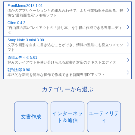
FrontMemo2018 1.01
ほかのアプリケーションとの組み合わせで、より作業効率を高める、軽
快な“最前面表示”メモ帳ソフト
Ottee 0.4.2
“自由度の高い”レイアウトの「折り本」を手軽に作成できる専用エディ
タ
Snap Note 3 mini 3.00
文字や図形を自由に書き込むことができ、情報の整理にも役立つメモソ
フト
原稿エディタ 5.61
好みのレイアウトを使い分けられる縦書き対応のテキストエディタ
朝刊太郎 0.90
本格的な新聞を簡単な操作で作成できる新聞専用DTPソフト
カテゴリーから選ぶ
インターネッ
ユーティリテ
文書作成
ト＆通信
ィ