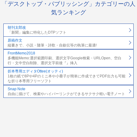
「デスクトップ・パブリッシング」カテゴリーの人
気ランキング
朝刊太郎改
「新聞」編集に特化したDTPソフト
原稿作文
縦書きで、小説・随筆・詩歌・自叙伝等の執筆に最適!
FrontMemo2018
多機能Memo:選択範囲印刷、選択文字Google検索・URLOpen、空白
行・文中空白削除、選択文字前後『』挿入
折本専用エディタOttee(オッティ)
1枚の紙で8Pや4Pのミニ本や小冊子が簡単に作成できてPDF出力も可能
な折り本専用フリーソフト
Snap Note
自由に描けて、検索やハイパーリンクができるサクサク軽い電子ノート