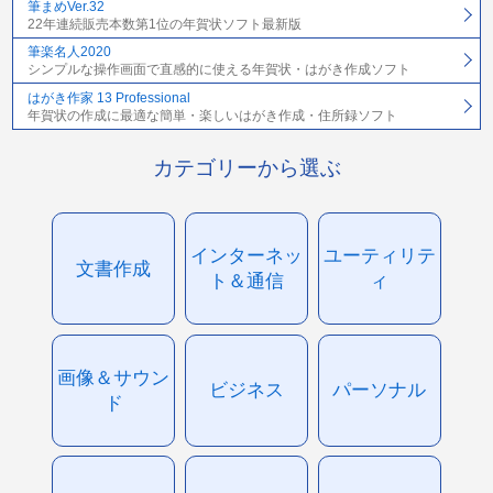
筆まめVer.32
22年連続販売本数第1位の年賀状ソフト最新版
筆楽名人2020
シンプルな操作画面で直感的に使える年賀状・はがき作成ソフト
はがき作家 13 Professional
年賀状の作成に最適な簡単・楽しいはがき作成・住所録ソフト
カテゴリーから選ぶ
インターネッ
ユーティリテ
文書作成
ト＆通信
ィ
画像＆サウン
ビジネス
パーソナル
ド