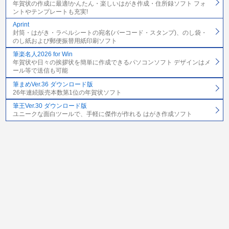
年賀状の作成に最適!かんたん・楽しいはがき作成・住所録ソフト フォ
ントやテンプレートも充実!
Aprint
封筒・はがき・ラベルシートの宛名(バーコード・スタンプ)、のし袋・
のし紙および郵便振替用紙印刷ソフト
筆楽名人2026 for Win
年賀状や日々の挨拶状を簡単に作成できるパソコンソフト デザインはメ
ール等で送信も可能
筆まめVer.36 ダウンロード版
26年連続販売本数第1位の年賀状ソフト
筆王Ver.30 ダウンロード版
ユニークな面白ツールで、手軽に傑作が作れる はがき作成ソフト