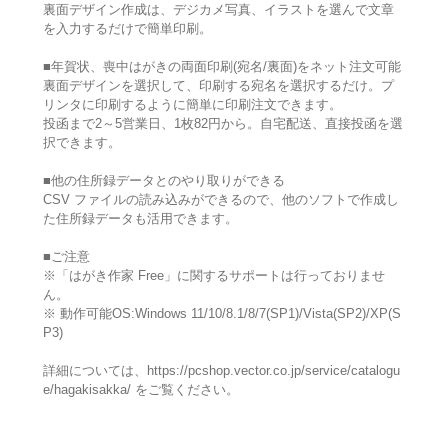
裏面デザイン作成は、デジカメ写真、イラストを選んで文章
を入力するだけで簡単印刷。
■年賀状、喪中はがきの両面印刷(宛名/裏面)をネット注文可能
裏面デザインを選択して、印刷する宛名を選択するだけ。プ
リンタに印刷するように簡単に印刷注文できます。
投函まで2～5営業日、1枚82円から。自宅配送、直接投函を選
択できます。
■他の住所録データとのやり取りができる
CSV ファイルの読み込みができるので、他のソフトで作成し
た住所録データも活用できます。
■ご注意
※「はがき作家 Free」に関するサポートは行っておりませ
ん。
※ 動作可能OS:Windows 11/10/8.1/8/7(SP1)/Vista(SP2)/XP(S
P3)
詳細については、https://pcshop.vector.co.jp/service/catalogu
e/hagakisakka/ をご覧ください。