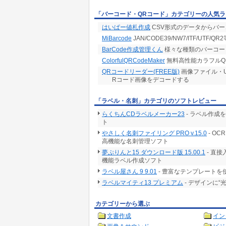
「バーコード・QRコード」カテゴリーの人気ラ
はいぱー値札作成
CSV形式のデータからバー
MiBarcode
JAN/CODE39/NW7/ITF/UT
BarCode作成管理くん
様々な種類のバーコー
ColorfulQRCodeMaker
無料高性能カラフルQ
QRコードリーダー(FREE版)
画像ファイル・U
Rコード画像をデコードする
「ラベル・名刺」カテゴリのソフトレビュー
らくちんCDラベルメーカー23
- ラベル作成
ト
やさしく名刺ファイリング PRO v.15.0
- O
高機能な名刺管理ソフト
夢ぷりんと15 ダウンロード版 15.00.1
- 直
機能ラベル作成ソフト
ラベル屋さん 9 9.01
- 豊富なテンプレート
ラベルマイティ13 プレミアム
- デザインに
カテゴリーから選ぶ
文書作成
イン