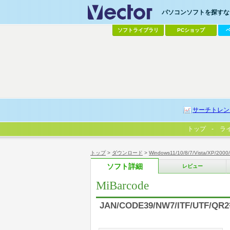
パソコンソフトを探すなら
ソフトライブラリ
PCショップ
サーチトレン
トップ
ラ
トップ
>
ダウンロード
>
Windows11/10/8/7/Vista/XP/2000
ソフト詳細
レビュー
MiBarcode
JAN/CODE39/NW7/ITF/UT