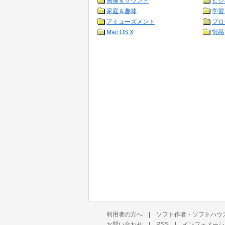
画像＆サウンド
ビジ
家庭＆趣味
学習
アミューズメント
プロ
Mac OS X
製品
利用者の方へ
|
ソフト作者・ソフトハウ
お問い合わせ
|
RSS
|
インフォメーシ