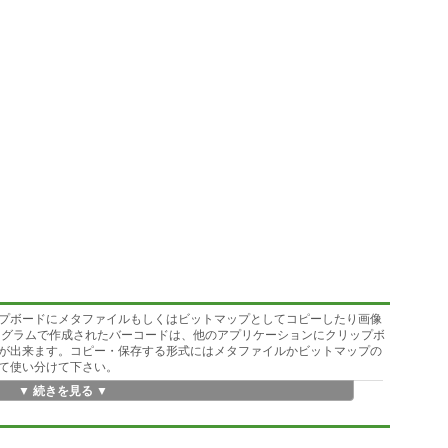
プボードにメタファイルもしくはビットマップとしてコピーしたり画像
ログラムで作成されたバーコードは、他のアプリケーションにクリップボ
が出来ます。コピー・保存する形式にはメタファイルかビットマップの
て使い分けて下さい。
▼ 続きを見る ▼
TA/MATRIX/NEC/CODE128/CODE93/QR2のバーコードに対応。チェックデジ
たデータ文字列を書き込むことも可能。