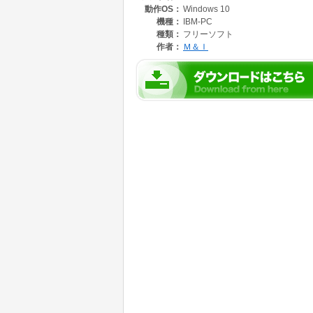
動作OS：
Windows 10
・クリップボード監視機能。この機能と自動コ
MiBarcodeが関知してバーコードを作成
機種：
IBM-PC
・DDEサーバー機能。DDEクライアント機
種類：
フリーソフト
す。
作者：
Ｍ＆Ｉ
・オートメーションサーバ機能。オートメーシ
作成をより細かく自動化出来ます。
・ZintBarcode拡張ライブラリを用いるこ
7，コンパクトPDF417(Trancated)
ーバ機能を用いればZintBarcodeが提供