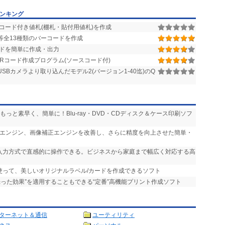
ンキング
コード付き値札(棚札・貼付用値札)を作成
F/QR2等全13種類のバーコードを作成
ドを簡単に作成・出力
Rコード作成プログラム(ソースコード付)
SBカメラより取り込んだモデル2(バージョン1-40迄)のQ
をもっと素早く、簡単に！Blu-ray・DVD・CDディスク＆ケース印刷ソフ
CRエンジン、画像補正エンジンを改善し、さらに精度を向上させた簡単・
接入力方式で直感的に操作できる。ビジネスから家庭まで幅広く対応する高
を使って、美しいオリジナルラベル/カードを作成できるソフト
“光った効果”を適用することもできる“定番”高機能プリント作成ソフト
ターネット＆通信
ユーティリティ