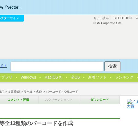
「Vector」
ベクターサイン
ちょい読み!
SELECTION
V
NGS Corporate Site
ド！
イブラリ
Windows
Mac(OS X)
全OS
新着ソフト
ランキング
/NT
>
文書作成
>
ラベル・名刺
>
バーコード・QRコード
コメント・評価
スクリーンショット
ダウンロード
F/QR2等全13種類のバーコードを作成