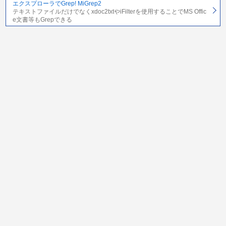
エクスプローラでGrep! MiGrep2
テキストファイルだけでなくxdoc2txtやiFilterを使用することでMS Offic
e文書等もGrepできる