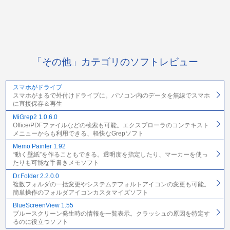
「その他」カテゴリのソフトレビュー
スマホがドライブ
スマホがまるで外付けドライブに。パソコン内のデータを無線でスマホ
に直接保存＆再生
MiGrep2 1.0.6.0
Office/PDFファイルなどの検索も可能。エクスプローラのコンテキスト
メニューからも利用できる、軽快なGrepソフト
Memo Painter 1.92
“動く壁紙”を作ることもできる。透明度を指定したり、マーカーを使っ
たりも可能な手書きメモソフト
Dr.Folder 2.2.0.0
複数フォルダの一括変更やシステムデフォルトアイコンの変更も可能。
簡単操作のフォルダアイコンカスタマイズソフト
BlueScreenView 1.55
ブルースクリーン発生時の情報を一覧表示。クラッシュの原因を特定す
るのに役立つソフト