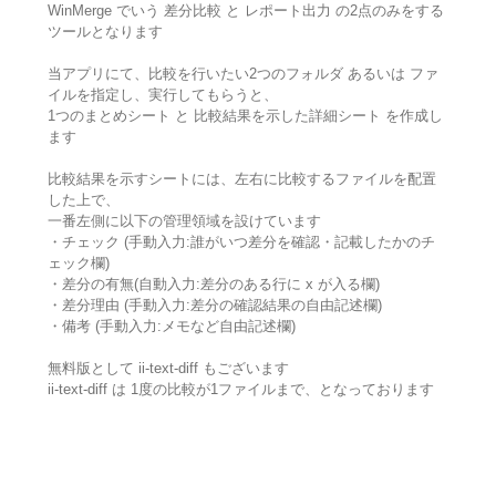
WinMerge でいう 差分比較 と レポート出力 の2点のみをする
ツールとなります
当アプリにて、比較を行いたい2つのフォルダ あるいは ファ
イルを指定し、実行してもらうと、
1つのまとめシート と 比較結果を示した詳細シート を作成し
ます
比較結果を示すシートには、左右に比較するファイルを配置
した上で、
一番左側に以下の管理領域を設けています
・チェック (手動入力:誰がいつ差分を確認・記載したかのチ
ェック欄)
・差分の有無(自動入力:差分のある行に x が入る欄)
・差分理由 (手動入力:差分の確認結果の自由記述欄)
・備考 (手動入力:メモなど自由記述欄)
無料版として ii-text-diff もございます
ii-text-diff は 1度の比較が1ファイルまで、となっております