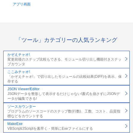
アプリ画面
「ツール」カテゴリーの人気ランキング
かぞえチャオ!
変更前後のステップ比較もできる、モジュール切り出し機能付きステッ
プカウンタ
ここみチャオ!
「かぞえチャオ!」で切り出したモジュールの比較結果(DIFF)を表示、保
存する
JSON Viewer/Editor
JSONデータを整形して表示するだけじゃない!書式を崩さずにJSONデ
ータが編集できる!
ソースカウンター
プログラムのソースコードのステップ数(行数)、工数、コスト、品質指
標などをカウントする
MakeExe
VBScript/JScriptを素早く・簡単にExeファイルにする