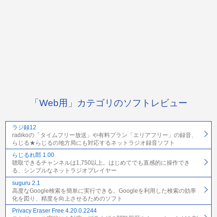
「Web用」カテゴリのソフトレビュー
ラジ録12
radikoの「タイムフリー放送」や有料プラン「エリアフリー」の録音、
らじる★らじるの地方局にも対応するネットラジオ録音ソフト
らじるれ郎 1.00
聴取できるチャンネルは1,750以上。はじめてでも直感的に操作でき
る、シンプルなネットラジオプレイヤー
suguru 2.1
高度なGoogle検索を簡単に実行できる。Googleを利用した検索の効率
化を図り、精度を向上させるためのソフト
Privacy Eraser Free 4.20.0.2244