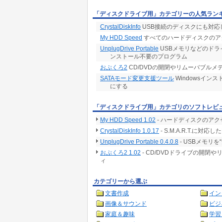
「ディスクドライブ用」カテゴリーの人気ラン
CrystalDiskInfo
USB接続のディスクにも対応し
My HDD Speed
すべてのハードディスクのア
UnplugDrive Portable
USBメモリなどのド
ンストール不要のプログラム
おぷくろ2
CD/DVDの開閉やリムーバブル
SATAモード変更支援ツール
Windowsインス
にする
「ディスクドライブ用」カテゴリのソフトレビ
My HDD Speed 1.02
- ハードディスクのア
CrystalDiskInfo 1.0.17
- S.M.A.R.T.に
UnplugDrive Portable 0.4.0.8
- USBメモリ
おぷくろ2 1.02
- CD/DVDドライブの開
ィ
カテゴリーから選ぶ
文書作成
イン
画像＆サウンド
ビジ
家庭＆趣味
学習