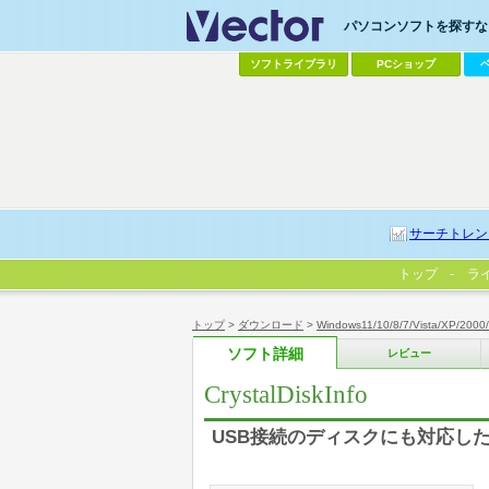
パソコンソフトを探すなら
ソフトライブラリ
PCショップ
サーチトレン
トップ
ラ
トップ
>
ダウンロード
>
Windows11/10/8/7/Vista/XP/2000
ソフト詳細
レビュー
CrystalDiskInfo
USB接続のディスクにも対応したH