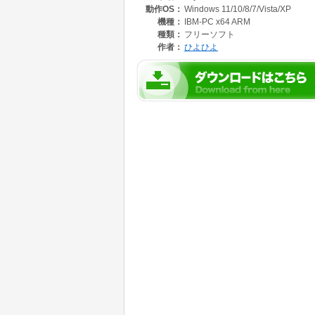
動作OS：
Windows 11/10/8/7/Vista/XP
・常駐機能
・健康状態の変化や高温時の警報 (常駐時)
機種：
IBM-PC x64 ARM
・ディスクごとの温度アイコン (常駐時)
種類：
フリーソフト
・最大 32 台に対応
作者：
ひよひよ
・ドライブレターの表示に対応
・ディスクの回転数に対応 (比較的新しい一部の 
・ハイブリッド HDD に対応 (NV キャッシュ
・詳細なテキストコピー
・テーマ変更機能
・多言語対応