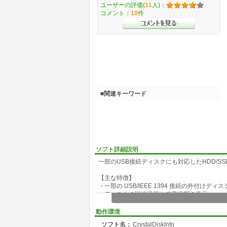
ユーザーの評価(
11
人)：
コメント：
10
件
■関連キーワード
ソフト詳細説明
一部のUSB接続ディスクにも対応したHDD/S
【主な特徴】
・一部の USB/IEEE 1394 接続の外付けディ
・ディスクの詳細情報や健康状態の表示
・S.M.A.R.T. 情報のグラフ化機能
・AAM および APM の設定変更機能
動作環境
・スタートアップ登録機能 (UAC 対応)
ソフト名：
CrystalDiskInfo
・イベントログ対応