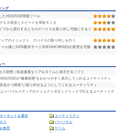
キング
たHDD/SSD情報ツール
クセス状況とスピードを常駐モニタ
ライブから実行するとそのデバイスを取り外し可能にするイ
メディアのイジェクト、デバイスの取り外しを行う
トール後にSATA動作モード(IDE/AHCI/RAID)の変更を可能
ュー
クセス状態＋転送速度をリアルタイムに表示するソフト
対応したHDD/SSDの“健康状態”をわかりやすく表示してくれるユーティリティ
を“安全かつ簡単”に取り外せるようにしてくれるユーティリティ
閉やリムーバブルメディアのイジェクトボタンクリックで行えるユーティリテ
ターネット＆通信
ユーティリティ
ネス
パーソナル
＆教育
ゲーム