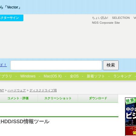
「Vector」
ベクターサイン
ちょい読み!
SELECTION
V
NGS Corporate Site
ド！
イブラリ
Windows
Mac(OS X)
全OS
新着ソフト
ランキング
/NT
>
ハードウェア
>
ディスクドライブ用
コメント・評価
スクリーンショット
ダウンロード
DD/SSD情報ツール