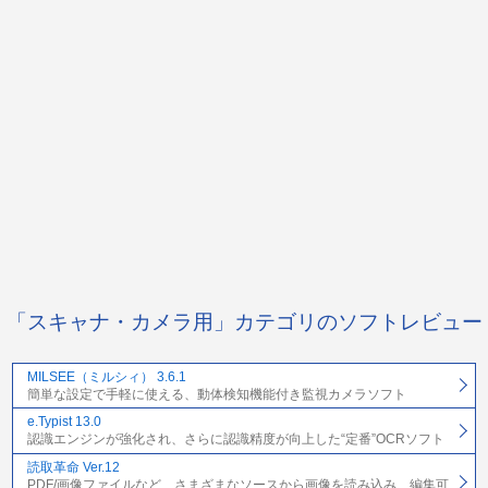
「スキャナ・カメラ用」カテゴリのソフトレビュー
MILSEE（ミルシィ） 3.6.1
簡単な設定で手軽に使える、動体検知機能付き監視カメラソフト
e.Typist 13.0
認識エンジンが強化され、さらに認識精度が向上した“定番”OCRソフト
読取革命 Ver.12
PDF/画像ファイルなど、さまざまなソースから画像を読み込み、編集可