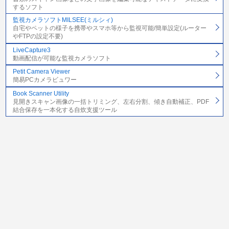
するソフト
監視カメラソフトMILSEE(ミルシィ)
自宅やペットの様子を携帯やスマホ等から監視可能/簡単設定(ルーター
やFTPの設定不要)
LiveCapture3
動画配信が可能な監視カメラソフト
Petit Camera Viewer
簡易PCカメラビュワー
Book Scanner Utility
見開きスキャン画像の一括トリミング、左右分割、傾き自動補正、PDF
結合保存を一本化する自炊支援ツール