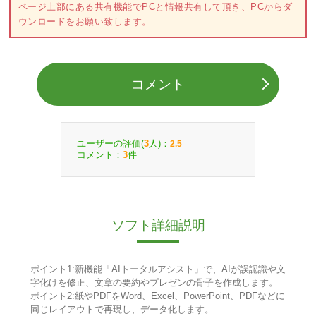
ページ上部にある共有機能でPCと情報共有して頂き、PCからダ
ウンロードをお願い致します。
コメント
ユーザーの評価(
人)：
3
2.5
コメント：
件
3
ソフト詳細説明
ポイント1:新機能「AIトータルアシスト」で、AIが誤認識や文
字化けを修正、文章の要約やプレゼンの骨子を作成します。
ポイント2:紙やPDFをWord、Excel、PowerPoint、PDFなどに
同じレイアウトで再現し、データ化します。