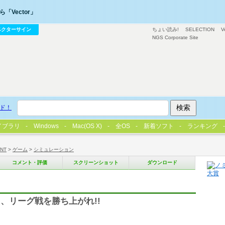
「Vector」
ベクターサイン
ちょい読み!
SELECTION
V
NGS Corporate Site
ド！
イブラリ
Windows
Mac(OS X)
全OS
新着ソフト
ランキング
/NT
>
ゲーム
>
シミュレーション
コメント・評価
スクリーンショット
ダウンロード
、リーグ戦を勝ち上がれ!!