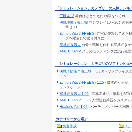
「シミュレーション」カテゴリーの人気ランキ
三國志12
舞台はととのえた 物語をつくれ
決戦!防衛?魔王城!
ワンプレイ10～20分のお
撃せよ!
ZombieVital2-FREE版-
迷宮に侵攻してきた極
プを駆使して返り討ちに…
家具置き職人
自分の部屋も作れる家具置きゲ
AME CHAMP
メカのセッティングに試行錯誤し
「シミュレーション」カテゴリのソフトレビュ
決戦！防衛？魔王城！ 1.10c
- ワンプレイ1
ーム”
ZombieVital2-FREE版- 1.15
- 魔族の女王が
ェンスゲーム”
家具置き職人 1.06
- 完成図通りに家具を配
AME CHAMP 1.17
- 人型陸戦兵器をカスタ
Healer's Yell 1.02
- パーティメンバーの回
カテゴリーから選ぶ
文書作成
イン