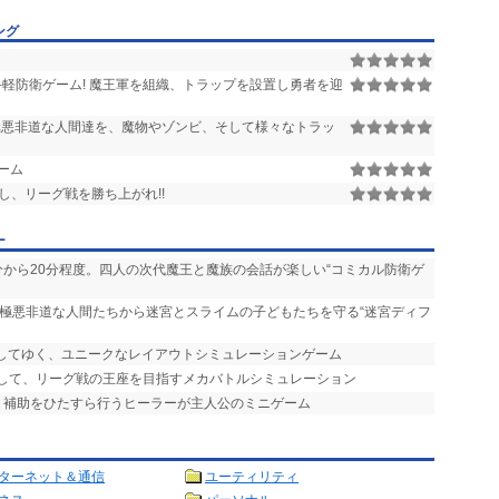
ング
手軽防衛ゲーム! 魔王軍を組織、トラップを設置し勇者を迎
悪非道な人間達を、魔物やゾンビ、そして様々なトラッ
ーム
、リーグ戦を勝ち上がれ!!
ー
0分から20分程度。四人の次代魔王と魔族の会話が楽しい“コミカル防衛ゲ
、極悪非道な人間たちから迷宮とスライムの子どもたちを守る“迷宮ディフ
置してゆく、ユニークなレイアウトシミュレーションゲーム
ムして、リーグ戦の王座を目指すメカバトルシミュレーション
復・補助をひたすら行うヒーラーが主人公のミニゲーム
ターネット＆通信
ユーティリティ