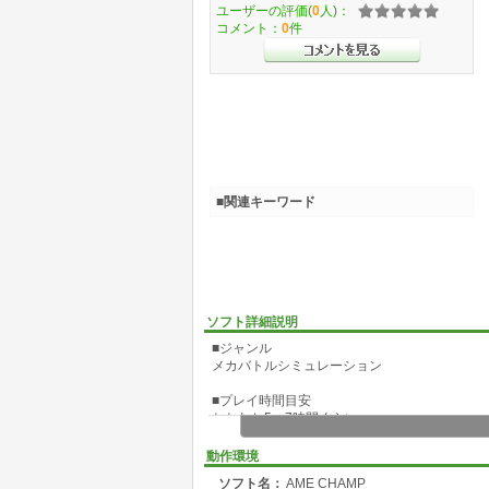
ユーザーの評価(
0
人)：
コメント：
0
件
■関連キーワード
ソフト詳細説明
■ジャンル
メカバトルシミュレーション
■プレイ時間目安
おおむね5～7時間くらい
■制作ツール
動作環境
WOLF RPGエディター(ウディタ)
ソフト名：
AME CHAMP