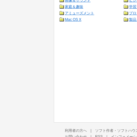
画像＆サウンド
ビジ
家庭＆趣味
学習
アミューズメント
プロ
Mac OS X
製品
利用者の方へ
|
ソフト作者・ソフトハウ
お問い合わせ
|
RSS
|
インフォメーシ