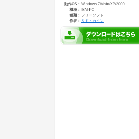
動作OS：
Windows 7/Vista/XP/2000
■おおまかなゲーム概要
メカチームのオーナーとなり、ひたすら1対1
機種：
IBM-PC
※シナリオやストーリー性はほとんどありませ
種類：
フリーソフト
敵チーム偵察、スポンサー交渉などの経営シミ
作者：
リド・カイン
■対象年齢
いちお全年齢対象ですが、ミリタリー要素を若
■こんな方にオススメ
・とにかくメカ、ロボが大好き
・パーツや装備のセッティングを考えるのが好
・ドット絵が好き
・スーパーファミコン世代
■逆にプレイはあまりオススメしない方
・ゲームはとにかくシナリオ、ストーリー重視
・カクカクしたドット絵はあまり好きじゃない
・セッティングをいじったりするのが億劫に感
■主なコンテスト受賞歴
・第7回WOLFRPGエディターコンテスト(ウデ
総合4位入賞、熱中度部門2位、画像音声部門3