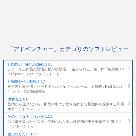
「アドベンチャー」カテゴリのソフトレビュー
紅蜘蛛3 / Red Spider3 1.03
シリーズ三作品の登場人物が総登場。6編からなる、第一作「紅蜘蛛 / R
ed Spider」のアフターストーリー
紅蜘蛛外伝：暗戦 1.17
香港黒社会を描くハードボイルドなノベルゲーム「紅蜘蛛 / Red Spide
r」シリーズの短編外伝
少女奇談 0.6
怪物から逃げながら、回想の中の少女を操作して屋敷内を探索する和風
ホラーアドベンチャー
その小さな手にうたを 1.1.1
心に傷を負った少女が、老朽化した暗い建造物の中を探索する“微ホラ
ー”アドベンチャー
猫になりたい 1.05